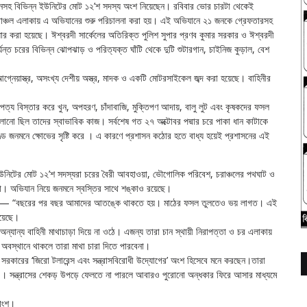
িবিএনসহ বিভিন্ন ইউনিটের মোট ১২’শ সদস্য অংশ নিয়েছেন। রবিবার ভোর চারটা থেকেই
ীচরাঞ্চল এলাকায় এ অভিযানের শুরু পরিচালনা করা হয়। এই অভিযানে ২১ জনকে গ্রেফতারসহ
ধার করা হয়েছে। ঈশ্বরদী সার্কেলের অতিরিক্ত পুলিশ সুপার প্রণব কুমার সরকার ও ঈশ্বরদী
্যন্ত চরের বিভিন্ন ঝোপঝাড় ও পরিত্যক্ত ঘাঁটি থেকে দুটি শুটারগান, চাইনিজ কুড়াল, বেশ
গ্নেয়াস্ত্র, অসংখ্য দেশীয় অস্ত্র, মাদক ও একটি মোটরসাইকেল জব্দ করা হয়েছে। বাহিনীর
্য বিস্তার করে খুন, অপহরণ, চাঁদাবাজি, মুক্তিপণ আদায়, বালু লুট এবং কৃষকদের ফসল
চালানো ছিল তাদের স্বাভাবিক কাজ। সর্বশেষ গত ২৭ অক্টোবর পদ্মার চরে পাকা ধান কাটাকে
ণ্ড জনমনে ক্ষোভের সৃষ্টি করে । এ কারণে প্রশাসন কঠোর হতে বাধ্য হয়েই প্রশাসনের এই
ন ইউনিটের মোট ১২’শ সদস্যরা চরের বৈরী আবহাওয়া, ভৌগোলিক পরিবেশ, চরাঞ্চলের পথঘাট ও
ারা। অভিযান নিয়ে জনমনে স্বস্তির সাথে শঙ্কাও রয়েছে।
 বলছেন— “বছরের পর বছর আমাদের আতঙ্কে থাকতে হয়। মাঠের ফসল তুলতেও ভয় লাগত। এই
রয়েছে।
্যান্য বাহিনী মাথাচাড়া দিয়ে না ওঠে। এজন্য তারা চান স্থায়ী নিরাপত্তা ও চর এলাকায়
 অবস্থানে থাকলে তারা মাথা চারা দিতে পারবেনা।
সরকারের ‘জিরো টলারেন্স এবং সন্ত্রাসবিরোধী উদ্যোগের’ অংশ হিসেবে মনে করছেন।তারা
ে । সন্ত্রাসের শেকড় উপড়ে ফেলতে না পারলে আবারও পুরোনো অন্ধকার ফিরে আসার মাধ্যমে
কাংশ।