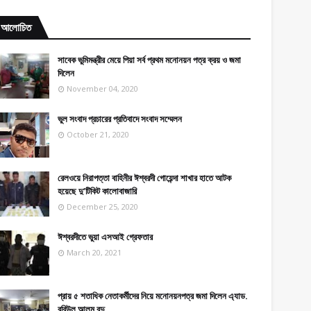
আলোচিত
সাবেক ভুমিমন্ত্রীর মেয়ে পিয়া সর্ব প্রথম মনোনয়ন পত্র ক্রয় ও জমা
দিলেন
November 04, 2020
ভুল সংবাদ প্রচারের প্রতিবাদে সংবাদ সম্মেলন
October 21, 2020
রেলওয়ে নিরাপত্তা বাহিনীর ঈশ্বরদী গোয়েন্দা শাখার হাতে আটক
হয়েছে দু’টিকিট কালোবাজারি
December 25, 2020
ঈশ্বরদীতে ভুয়া এসআই গ্রেফতার
March 20, 2021
প্রায় ৫ শতাধিক নেতাকর্মীদের নিয়ে মনোনয়নপত্র জমা দিলেন এ্যাড.
রবিউল আলম বুদু