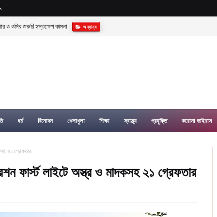
s
ুপার ও ওসির জরুরি হস্তক্ষেপ কামনা
অন্যান্য
্যাক্টরী গড়ে তোলার বিকল্প নেই—---বিএনপির কেন্দ্রিয় নেতা সাবেক এমপি বীর মুক্তিযোদ্ধা সিরাজুল ইসলাম সর
তি
ধর্ম
বিনোদন
খেলাধুলা
শিক্ষা
স্বাস্থ্য
প্রযুক্তি
করোনা ভাইরাস
াদকসহ ২১ গ্রেফতার
রেশন ফার্স্ট লাইটে অস্ত্র ও মাদকসহ ২১ গ্রেফতার