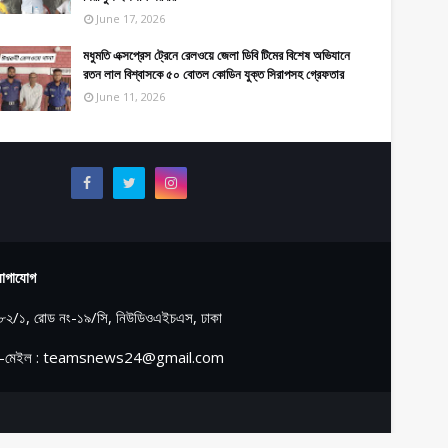
June 17, 2026
মধুমতি এক্সপ্রেস ট্রেনে রেলওয়ে জেলা ডিবি টিমের বিশেষ অভিযানে
রতন লাল বিশ্বাসকে ৫০ বোতল কোডিন যুক্ত সিরাপসহ গ্রেফতার
June 11, 2026
োগাযোগ
৮২/১, রোড নং-১৯/সি, নিউডিওএইচএস, ঢাকা
-মেইল : teamsnews24@gmail.com