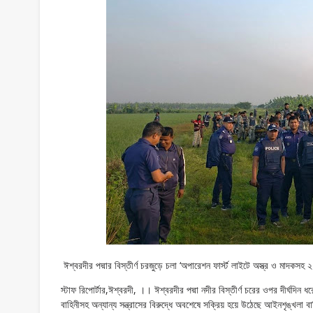
ঈশ্বরদীর পদ্মার বিস্তীর্ণ চরজুড়ে চলা ‘অপারেশন ফার্স্ট লাইটে অস্ত্র ও মাদকসহ 
স্টাফ রিপোর্টার,ঈশ্বরদী, ।। ঈশ্বরদীর পদ্মা নদীর বিস্তীর্ণ চরের ওপর দীর্ঘদিন ধরে নি
বাহিনীসহ অন্যান্য সন্ত্রাসের বিরুদ্ধে অবশেষে সক্রিয় হয়ে উঠেছে আইনশৃঙ্খলা 