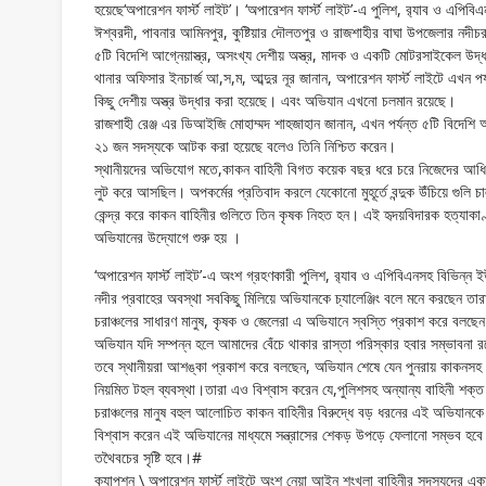
হয়েছে‘অপারেশন ফার্স্ট লাইট’। ‘অপারেশন ফার্স্ট লাইট’-এ পুলিশ, র‌্যাব ও এপ
ঈশ্বরদী, পাবনার আমিনপুর, কুষ্টিয়ার দৌলতপুর ও রাজশাহীর বাঘা উপজেলার নদ
৫টি বিদেশি আগ্নেয়াস্ত্র, অসংখ্য দেশীয় অস্ত্র, মাদক ও একটি মোটরসাইকেল উদ্
থানার অফিসার ইনচার্জ আ,স,ম, আব্দুর নূর জানান, অপারেশন ফার্স্ট লাইটে এখন পর
কিছু দেশীয় অস্ত্র উদ্ধার করা হয়েছে। এবং অভিযান এখনো চলমান রয়েছে।
রাজশাহী রেঞ্জ এর ডিআইজি মোহাম্মদ শাহজাহান জানান, এখন পর্যন্ত ৫টি বিদেশি আ
২১ জন সদস্যকে আটক করা হয়েছে বলেও তিনি নিশ্চিত করেন।
স্থানীয়দের অভিযোগ মতে,কাকন বাহিনী বিগত কয়েক বছর ধরে চরে নিজেদের আধিপত
লুট করে আসছিল। অপকর্মের প্রতিবাদ করলে যেকোনো মুহূর্তে বন্দুক উঁচিয়ে গুলি 
কেন্দ্র করে কাকন বাহিনীর গুলিতে তিন কৃষক নিহত হন। এই হৃদয়বিদারক হত্যাকা
অভিযানের উদ্যোগে শুরু হয় ।
‘অপারেশন ফার্স্ট লাইট’-এ অংশ গ্রহণকারী পুলিশ, র‌্যাব ও এপিবিএনসহ বিভিন্
নদীর প্রবাহের অবস্থা সবকিছু মিলিয়ে অভিযানকে চ্যালেঞ্জিং বলে মনে করছেন ত
চরাঞ্চলের সাধারণ মানুষ, কৃষক ও জেলেরা এ অভিযানে স্বস্তি প্রকাশ করে
অভিযান যদি সম্পন্ন হলে আমাদের বেঁচে থাকার রাস্তা পরিস্কার হবার সম্ভাবনা 
তবে স্থানীয়রা আশঙ্কা প্রকাশ করে বলছেন, অভিযান শেষে যেন পুনরায় কাকনসহ অন
নিয়মিত টহল ব্যবস্থা।তারা এও বিশ্বাস করেন যে,পুলিশসহ অন্যান্য বাহিনী শক্ত
চরাঞ্চলের মানুষ বহুল আলোচিত কাকন বাহিনীর বিরুদ্ধে বড় ধরনের এই অভিযানকে 
বিশ্বাস করেন এই অভিযানের মাধ্যমে সন্ত্রাসের শেকড় উপড়ে ফেলানো সম্ভব হব
তথৈবচের সৃষ্টি হবে।#
ক্যাপশন \ অপারেশন ফার্স্ট লাইটে অংশ নেয়া আইন শৃংখলা বাহিনীর সদস্যদের এ