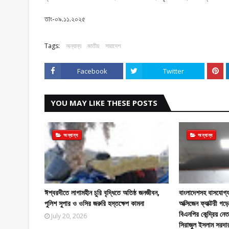
তাং-০৯.১১.২০২৫
Tags:
অন্যান্য
জাতীয়
সারাদেশ
Facebook
Twitter
YOU MAY LIKE THESE POSTS
অন্যান্য
অন্যান্য
ঈশ্বরদীতে লাগামহীন চুরি বৃদ্ধিতে অতিষ্ঠ জনজীবন,
বাংলাদেশসহ বাসযোগ্য
পুলিশ সুপার ও ওসির জরুরি হস্তক্ষেপ কামনা
অক্সিজেন ফ্যাক্টরী 
বিএনপির কেন্দ্রিয় নে
July 20, 2026
সিরাজুল ইসলাম সরদা