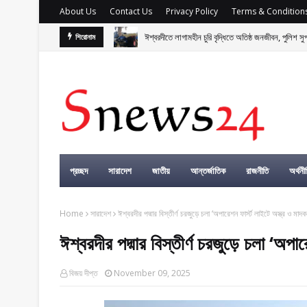
About Us
Contact Us
Privacy Policy
Terms & Condition
ঈশ্বরদীতে লাগামহীন চুরি বৃদ্ধিতে অতিষ্ঠ জনজীবন, পুলিশ স
শিরোনাম
বাংলাদেশসহ বাসযোগ্য পৃথিবী গড়তে গাছ লাগিয়ে অক্সিজেন ফ
প্রচ্ছদ
সারাদেশ
জাতীয়
আন্তর্জাতিক
রাজনীতি
অর্থনী
Home
সারাদেশ
ঈশ্বরদীর পদ্মার বিস্তীর্ণ চরজুড়ে চলা ‘অপারেশন ফার্স্ট লাইটে অস্ত্র ও ম
ঈশ্বরদীর পদ্মার বিস্তীর্ণ চরজুড়ে চলা ‘অপা
বিজয় দীপ্ত
November 09, 2025