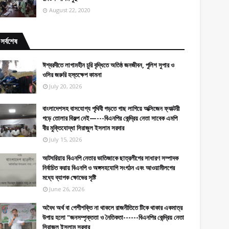
August 22, 2020
সর্বশেষ
ঈশ্বরদীতে লাগামহীন চুরি বৃদ্ধিতে অতিষ্ঠ জনজীবন, পুলিশ সুপার ও
ওসির জরুরি হস্তক্ষেপ কামনা
July 20, 2026
বাংলাদেশসহ বাসযোগ্য পৃথিবী গড়তে গাছ লাগিয়ে অক্সিজেন ফ্যাক্টরী
গড়ে তোলার বিকল্প নেই—---বিএনপির কেন্দ্রিয় নেতা সাবেক এমপি
বীর মুক্তিযোদ্ধা সিরাজুল ইসলাম সরদার
July 15, 2026
আটঘরিয়ায় বিএনপি নেতার ভাতিজাকে ছাত্রলীগের সাধারণ সম্পাদক
নির্বাচিত করায় বিএনপি ও অঙ্গসহযোগি সংগঠন এবং আওয়ামীলগের
মধ্যে ব্যাপক ক্ষোভের সৃষ্টি
June 26, 2026
​​অবৈধ অর্থ বা পেশীশক্তি না থাকলে রাজনীতিতে টিকে থাকার একমাত্র
উপায় হলো "জনসম্পৃক্ততা ও নৈতিকতা------বিএনপির কেন্দ্রিয় নেতা
সিরাজুল ইসলাম সরদার