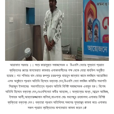
আরাফাত সরদার ।। সদ্য কারামুক্ত সমাজসেবক ও বিএনপি নেতার সুস্থতা প্রয়াত
ব্যক্তিদের রুহের মাগফেরাত কামনায় এলাকাবাসীদের পক্ষ থেকে দোয়া মাহফিল অনুষ্ঠিত
হয়েছে। গত শনিবার বাদ যোহর রুপপুর চররূপপুর বায়তুল জান্নাত জামে মসজিদে আয়োজিত
এসব অনুষ্ঠানে প্রধান অতিথি হিসেবে বক্তব্য দেন,বিএনপি নেতা মসজিদ কমিটির সভাপতি
সিরাজুল ইসলামের সভাপতিত্বে প্রধান অতিথি বিশিষ্ট সমাজসেবক এনামুল হক। বিশেষ
অতিথি হিসেবে বক্তব্য দেন,বেএনপিনেতা কবীর আহমেদ,। অন্যান্যের মধ্যে ,আব্দুল আজিজ,
ইসাহক আলী,আক্তারুজ্জামান মালিথা,মাওলানা মোঃ মখলেছুর রহমানসহ এলাকার বিশিষ্ঠ
ব্যক্তিরা বক্তব্য দেন। বক্তারা প্রধান অতিথিসহ সকলের সুস্বাস্থ্য কামনা করে এলাকার
সকল প্রয়াত ব্যক্তিদের মাগফেরাত কামনা করেন।#