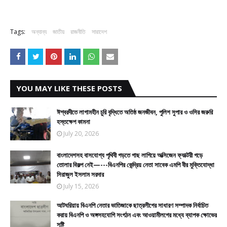
Tags:
অন্যান্য
জাতীয়
রাজনীতি
সারাদেশ
YOU MAY LIKE THESE POSTS
ঈশ্বরদীতে লাগামহীন চুরি বৃদ্ধিতে অতিষ্ঠ জনজীবন, পুলিশ সুপার ও ওসির জরুরি
হস্তক্ষেপ কামনা
July 20, 2026
বাংলাদেশসহ বাসযোগ্য পৃথিবী গড়তে গাছ লাগিয়ে অক্সিজেন ফ্যাক্টরী গড়ে
তোলার বিকল্প নেই—---বিএনপির কেন্দ্রিয় নেতা সাবেক এমপি বীর মুক্তিযোদ্ধা
সিরাজুল ইসলাম সরদার
July 15, 2026
আটঘরিয়ায় বিএনপি নেতার ভাতিজাকে ছাত্রলীগের সাধারণ সম্পাদক নির্বাচিত
করায় বিএনপি ও অঙ্গসহযোগি সংগঠন এবং আওয়ামীলগের মধ্যে ব্যাপক ক্ষোভের
সৃষ্টি