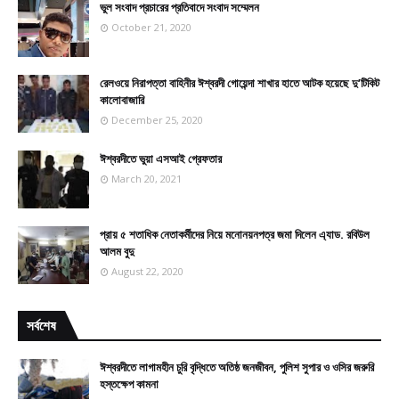
ভুল সংবাদ প্রচারের প্রতিবাদে সংবাদ সম্মেলন
October 21, 2020
রেলওয়ে নিরাপত্তা বাহিনীর ঈশ্বরদী গোয়েন্দা শাখার হাতে আটক হয়েছে দু’টিকিট
কালোবাজারি
December 25, 2020
ঈশ্বরদীতে ভুয়া এসআই গ্রেফতার
March 20, 2021
প্রায় ৫ শতাধিক নেতাকর্মীদের নিয়ে মনোনয়নপত্র জমা দিলেন এ্যাড. রবিউল
আলম বুদু
August 22, 2020
সর্বশেষ
ঈশ্বরদীতে লাগামহীন চুরি বৃদ্ধিতে অতিষ্ঠ জনজীবন, পুলিশ সুপার ও ওসির জরুরি
হস্তক্ষেপ কামনা