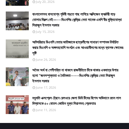
July 20, 2026
বাংলাদেশসহ বাসযোগ্য পৃথিবী গড়তে গাছ লাগিয়ে অক্সিজেন ফ্যাক্টরী গড়ে
তোলার বিকল্প নেই—---বিএনপির কেন্দ্রিয় নেতা সাবেক এমপি বীর মুক্তিযোদ্ধা
সিরাজুল ইসলাম সরদার
July 15, 2026
আটঘরিয়ায় বিএনপি নেতার ভাতিজাকে ছাত্রলীগের সাধারণ সম্পাদক নির্বাচিত
করায় বিএনপি ও অঙ্গসহযোগি সংগঠন এবং আওয়ামীলগের মধ্যে ব্যাপক ক্ষোভের
সৃষ্টি
June 26, 2026
​​অবৈধ অর্থ বা পেশীশক্তি না থাকলে রাজনীতিতে টিকে থাকার একমাত্র উপায়
হলো "জনসম্পৃক্ততা ও নৈতিকতা------বিএনপির কেন্দ্রিয় নেতা সিরাজুল
ইসলাম সরদার
June 17, 2026
মধুমতি এক্সপ্রেস ট্রেনে রেলওয়ে জেলা ডিবি টিমের বিশেষ অভিযানে রতন লাল
বিশ্বাসকে ৫০ বোতল কোডিন যুক্ত সিরাপসহ গ্রেফতার
June 11, 2026