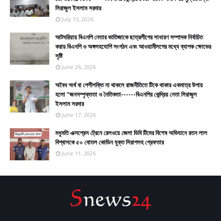
সিরাজুল ইসলাম সরদার
July 15, 2026
আটঘরিয়ায় বিএনপি নেতার ভাতিজাকে ছাত্রলীগের সাধারণ সম্পাদক নির্বাচিত
করায় বিএনপি ও অঙ্গসহযোগি সংগঠন এবং আওয়ামীলগের মধ্যে ব্যাপক ক্ষোভের
সৃষ্টি
June 26, 2026
​​অবৈধ অর্থ বা পেশীশক্তি না থাকলে রাজনীতিতে টিকে থাকার একমাত্র উপায়
হলো "জনসম্পৃক্ততা ও নৈতিকতা------বিএনপির কেন্দ্রিয় নেতা সিরাজুল
ইসলাম সরদার
June 17, 2026
মধুমতি এক্সপ্রেস ট্রেনে রেলওয়ে জেলা ডিবি টিমের বিশেষ অভিযানে রতন লাল
বিশ্বাসকে ৫০ বোতল কোডিন যুক্ত সিরাপসহ গ্রেফতার
June 11, 2026