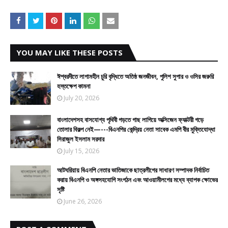
YOU MAY LIKE THESE POSTS
ঈশ্বরদীতে লাগামহীন চুরি বৃদ্ধিতে অতিষ্ঠ জনজীবন, পুলিশ সুপার ও ওসির জরুরি
হস্তক্ষেপ কামনা
July 20, 2026
বাংলাদেশসহ বাসযোগ্য পৃথিবী গড়তে গাছ লাগিয়ে অক্সিজেন ফ্যাক্টরী গড়ে
তোলার বিকল্প নেই—---বিএনপির কেন্দ্রিয় নেতা সাবেক এমপি বীর মুক্তিযোদ্ধা
সিরাজুল ইসলাম সরদার
July 15, 2026
আটঘরিয়ায় বিএনপি নেতার ভাতিজাকে ছাত্রলীগের সাধারণ সম্পাদক নির্বাচিত
করায় বিএনপি ও অঙ্গসহযোগি সংগঠন এবং আওয়ামীলগের মধ্যে ব্যাপক ক্ষোভের
সৃষ্টি
June 26, 2026