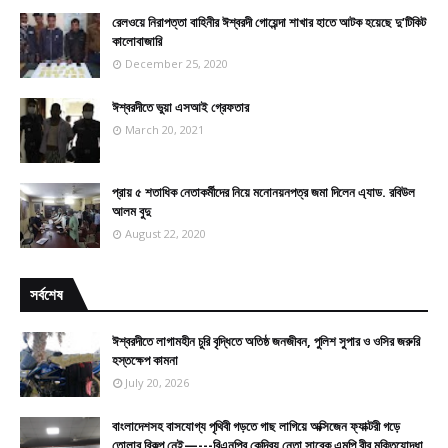
রেলওয়ে নিরাপত্তা বাহিনীর ঈশ্বরদী গোয়েন্দা শাখার হাতে আটক হয়েছে দু’টিকিট
কালোবাজারি
December 25, 2020
ঈশ্বরদীতে ভুয়া এসআই গ্রেফতার
March 20, 2021
প্রায় ৫ শতাধিক নেতাকর্মীদের নিয়ে মনোনয়নপত্র জমা দিলেন এ্যাড. রবিউল
আলম বুদু
August 22, 2020
সর্বশেষ
ঈশ্বরদীতে লাগামহীন চুরি বৃদ্ধিতে অতিষ্ঠ জনজীবন, পুলিশ সুপার ও ওসির জরুরি
হস্তক্ষেপ কামনা
July 20, 2026
বাংলাদেশসহ বাসযোগ্য পৃথিবী গড়তে গাছ লাগিয়ে অক্সিজেন ফ্যাক্টরী গড়ে
তোলার বিকল্প নেই—---বিএনপির কেন্দ্রিয় নেতা সাবেক এমপি বীর মুক্তিযোদ্ধা