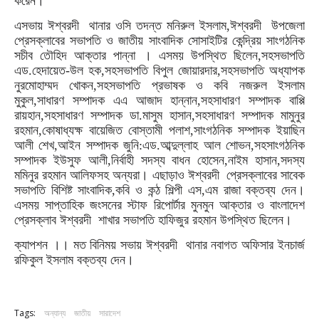
করেন।
এসভায় ঈশ্বরদী থানার ওসি তদন্ত মনিরুল ইসলাম,ঈশ্বরদী উপজেলা
প্রেসক্লাবের সভাপতি ও জাতীয় সাংবাদিক সোসাইটির কেন্দ্রিয় সাংগঠনিক
সচীব তৌহিদ আক্তার পান্না । এসময় উপস্থিত ছিলেন,সহসভাপতি
এড.হেদায়েত-উল হক,সহসভাপতি বিপুল জোয়ারদার,সহসভাপতি অধ্যাপক
নুরমোহাম্মদ খোকন,সহসভাপতি প্রভাষক ও কবি নজরুল ইসলাম
মুকুল,সাধারণ সম্পাদক এএ আজাদ হান্নান,সহসাধারণ সম্পাদক বাপ্পি
রায়হান,সহসাধারণ সম্পাদক ডা.মাসুম হাসান,সহসাধারণ সম্পাদক মামুনুর
রহমান,কোষাধ্যক্ষ বায়েজিত বোস্তামী পলাশ,সাংগঠনিক সম্পাদক ইয়াছিন
আলী শেখ,আইন সম্পাদক জুনি:এড.আব্দুল্লাহ আল শোভন,সহসাংগঠনিক
সম্পাদক ইউসুফ আলী,নির্বাহী সদস্য বাধন হোসেন,নাইম হাসান,সদস্য
মমিনুর রহমান আলিফসহ অন্যরা। এছাড়াও ঈশ্বরদী প্রেসক্লাবের সাবেক
সভাপতি বিশিষ্ট সাংবাদিক,কবি ও কন্ঠ শিল্পী এস,এম রাজা বক্তব্য দেন।
এসময় সাপ্তাহিক জংসনের স্টাফ রিপোর্টার মুনমুন আক্তার ও বাংলাদেশ
প্রেসক্লাব ঈশ্বরদী শাখার সভাপতি হাফিজুর রহমান উপস্থিত ছিলেন।
ক্যাপশন ।। মত বিনিময় সভায় ঈশ্বরদী থানার নবাগত অফিসার ইনচার্জ
রফিকুল ইসলাম বক্তব্য দেন।
Tags:
অন্যান্য
জাতীয়
সারাদেশ