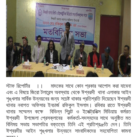
স্টাফ রিপোর্টার
।।
মাদকের সাথে কোন প্রকার আপোস করা যাবেনা
এবং এ বিষয়ে জিরো টলারেন্স অবস্থায় থেকে ঈশ্বরদী
থানা এলাকার আইন
শৃঙ্খলার সার্বিক উন্নয়নের জন্য সচেষ্ট থাকার প্রতিশ্রতি দিয়েছেন ঈশ্বরদী
থানার নবাগত অফিসার ইনচার্জ রফিকুল ইসলাম। রবিবার রাতে ঈশ্বরদী
থানার সম্মেলন কক্ষে
বিভিন্ন প্রিন্ট ও ইলেক্ট্রনিক্স মিডিয়ায় কর্মরত
ঈশ্বরদী
উপজেলা প্রেসক্লাবের
কর্মকর্তা-সদস্যদের সাথে অনুষ্ঠিত মত
বিনিময় সভায় সভাপতির বক্তব্যে তিনি এই প্রতিশ্রæতি দেন। তিনি
ঈশ্বরদীর আইন শৃঙ্খলার উন্নয়নে সাংবাদিকদের সহযোগিতা কামনা