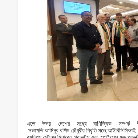
এতে
উভয়
দেশের
মধ্যে
বাণিজ্যিক
সম্পর্ক
সভাপতি
আমিনুর
রশিদ
চৌধুরীর
বিবৃতি
মতে
,
আইবিসিসিআই
বঙ্গচিপস
,
স্টোনস্
,
মিনারেল
প্রডাক্টস্
এবং
স্পাইসেস্
ফুড
প্রডাক