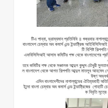
টিএ
পান্না
,
ভ্রাম্যমান
প্রতিনিধি
॥
শুক্রবার
নাগাল্যান
বাংলাদেশ
চেম্বার
অব
কমার্স
এন্ড
ইন্ডাষ্ট্রিজ
আইবিসিসিআই
টি
বিশিষ্ট
শিল্পপতি
এফবিসিসিআই
আসাম
কমিটির
পক্ষ
থেকে
বাংলাদেশের
প্র
তবে
কমিটির
পক্ষ
থেকে
সঞ্চালক
আব্দুল
কুদ্দুস
চৌধুরী
সুলতান
ল
বাংলাদেশ
থেকে
আগত
শিল্পপতি
আব্দুল
মাতলুব
আহমেদ
নে
উষ্ণ
অভ্যর্
এদিন
বাংলাদেশীদের
নাগাল্যান্ডের
ঐতিহ্যবাহী
অতি
ইন্দো
বাংলা
চেম্বার
অব
কমার্স
এন্ড
ইন্ডাষ্ট্রিজের
গোহাটি
চে
ক
বিবৃতি
সূত্রে