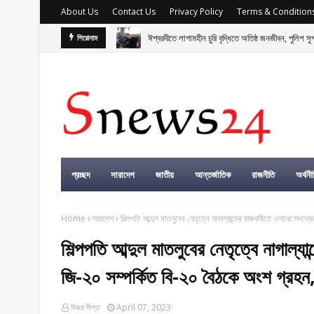
About Us
Contact Us
Privacy Policy
Terms & Condition
বাংলাদেশসহ বাসযোগ্য পৃথিবী গড়তে গাছ লাগিয়ে অক্সিজেন ফ
শিরোনাম
প্রচ্ছদ
সারাদেশ
জাতীয়
আন্তর্জাতিক
রাজনীতি
অর্থনী
Home
সারাদেশ
শিল্পপতি আব্দুল মাতলুবের নেতৃত্বে নাগাল্যান্ডের রাজধানীতে এগারো সদস্য
শিল্পপতি আব্দুল মাতলুবের নেতৃত্বে নাগাল্য
জি-২০ সম্পর্কিত বি-২০ বৈঠকে অংশ গ্রহন, 
বিজয় দীপ্ত
April 07, 2023