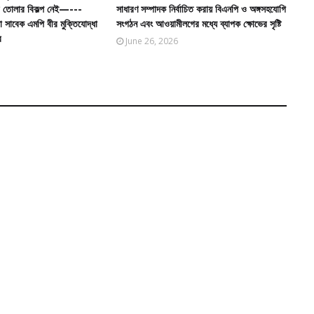
গড়ে তোলার বিকল্প নেই—---
সাধারণ সম্পাদক নির্বাচিত করায় বিএনপি ও অঙ্গসহযোগি
তা সাবেক এমপি বীর মুক্তিযোদ্ধা
সংগঠন এবং আওয়ামীলগের মধ্যে ব্যাপক ক্ষোভের সৃষ্টি
র
June 26, 2026