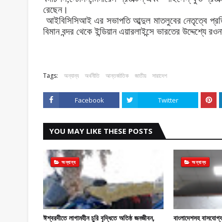
রেছেন।
আইবিসিসিআই
এর
সভাপতি
আব্দুল
মাতলুবের
নেতৃত্বে
প্র
বিমান
বন্দর
থেকে
ইন্ডিয়ান
এয়ারলাইন্সে
ভারতের
উদ্দেশ্যে
রওন
Tags:
অন্যান্য
অর্থনীতি
আন্তর্জাতিক
জাতীয়
সারাদেশ
Facebook
Twitter
YOU MAY LIKE THESE POSTS
অন্যান্য
অন্যান্য
ঈশ্বরদীতে লাগামহীন চুরি বৃদ্ধিতে অতিষ্ঠ জনজীবন,
বাংলাদেশসহ বাসযোগ্য