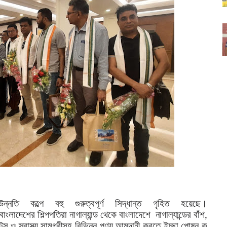
উন্নতি
কল্পে
বহু
গুরুত্বপূর্ণ
সিদ্ধান্ত
গৃহিত
হয়েছে।
বাংলাদেশের
শিল্পপতিরা
নাগাল্যান্ড
থেকে
বাংলাদেশে
নাগাল্যান্ডের
বাঁশ
,
্টস্
ও
স্বাস্থ্য
সামগ্রীসহ
বিভিন্ন
পণ্য
আমদানী
করতে
ইচ্ছা
পোষন
ক