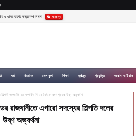
s
্যাক্টরী গড়ে তোলার বিকল্প নেই—---বিএনপির কেন্দ্রিয় নেতা সাবেক এমপি বীর মুক্তিযোদ্ধা সিরাজুল ইসলাম সর
তি
ধর্ম
বিনোদন
খেলাধুলা
শিক্ষা
স্বাস্থ্য
প্রযুক্তি
করোনা ভাইরাস
ের শিল্পতি দলের জি-২০ সম্পর্কিত বি-২০ বৈঠকে অংশ গ্রহন, উষ্ণ অভ্যর্থনা
ান্ডের রাজধানীতে এগারো সদস্যের শিল্পতি দলের
উষ্ণ অভ্যর্থনা