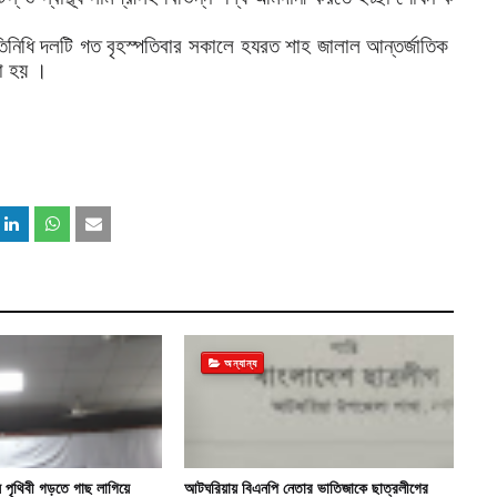
তিনিধি
দলটি
গত
বৃহস্পতিবার
সকালে
হযরত
শাহ
জালাল
আন্তর্জাতিক
া
হয়
।
অন্যান্য
 পৃথিবী গড়তে গাছ লাগিয়ে
আটঘরিয়ায় বিএনপি নেতার ভাতিজাকে ছাত্রলীগের