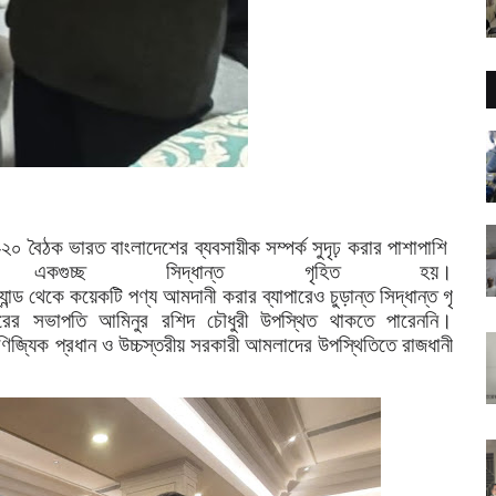
-
২০
বৈঠক
ভারত
বাংলাদেশের
ব্যবসায়ীক
সম্পর্ক
সুদৃঢ়
করার
পাশাপাশি
একগুচ্ছ
সিদ্ধান্ত
গৃহিত
হয়।
যান্ড
থেকে
কয়েকটি
পণ্য
আমদানী
করার
ব্যাপারেও
চুড়ান্ত
সিদ্ধান্ত
গৃ
ারের
সভাপতি
আমিনুর
রশিদ
চৌধুরী
উপস্থিত
থাকতে
পারেননি।
ণিজ্যিক
প্রধান
ও
উচ্চস্তরীয়
সরকারী
আমলাদের
উপস্থিতিতে
রাজধানী