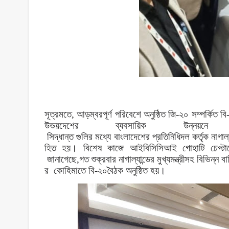
সূত্রমতে
,
আড়ম্বরপূর্ণ
পরিবেশে
অনুষ্ঠিত
জি
-
২০
সম্পর্কিত
বি
উভয়দেশের
ব্যবসায়িক
উন্নয়নে
সিদ্ধান্ত
গুলির
মধ্যে
বাংলাদেশের
প্রতিনিধিদল
কর্তৃক
নাগাল্
হিত
হয়।
বিশেষ
কাজে
আইবিসিসিআই
গোহাটি
চেপ্ট
জানাগেছে
,
গত
শুক্রবার
নাগাল্যান্ডের
মুখ্যমন্ত্রীসহ
বিভিন্ন
বা
র
কোহিমাতে
বি
-
২০বৈঠক
অনুষ্ঠিত
হয়।