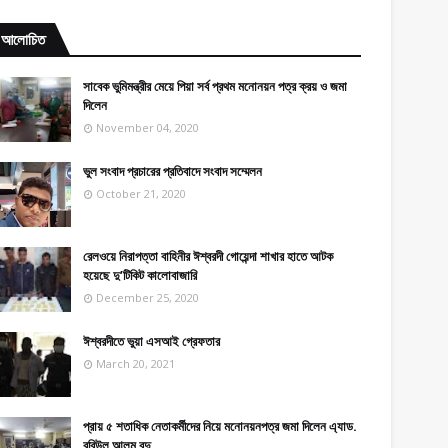
আলোচিত
সাবেক ভুমিমন্ত্রীর মেয়ে পিয়া সর্ব প্রথম মনোনয়ন পত্র ক্রয় ও জমা
দিলেন
November 04, 2020
ভুল সংবাদ প্রচারের প্রতিবাদে সংবাদ সম্মেলন
October 21, 2020
রেলওয়ে নিরাপত্তা বাহিনীর ঈশ্বরদী গোয়েন্দা শাখার হাতে আটক
হয়েছে দু’টিকিট কালোবাজারি
December 25, 2020
ঈশ্বরদীতে ভুয়া এসআই গ্রেফতার
March 20, 2021
প্রায় ৫ শতাধিক নেতাকর্মীদের নিয়ে মনোনয়নপত্র জমা দিলেন এ্যাড.
রবিউল আলম বুদু