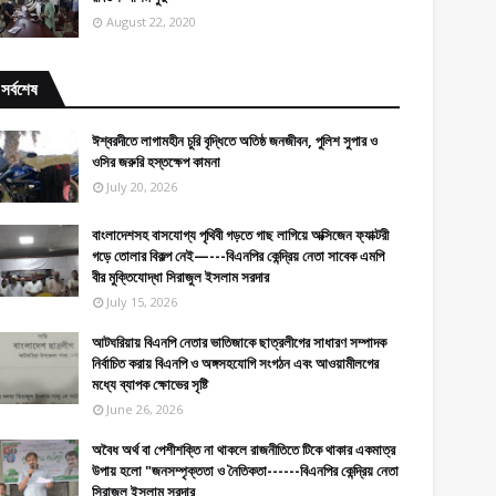
August 22, 2020
সর্বশেষ
ঈশ্বরদীতে লাগামহীন চুরি বৃদ্ধিতে অতিষ্ঠ জনজীবন, পুলিশ সুপার ও
ওসির জরুরি হস্তক্ষেপ কামনা
July 20, 2026
বাংলাদেশসহ বাসযোগ্য পৃথিবী গড়তে গাছ লাগিয়ে অক্সিজেন ফ্যাক্টরী
গড়ে তোলার বিকল্প নেই—---বিএনপির কেন্দ্রিয় নেতা সাবেক এমপি
বীর মুক্তিযোদ্ধা সিরাজুল ইসলাম সরদার
July 15, 2026
আটঘরিয়ায় বিএনপি নেতার ভাতিজাকে ছাত্রলীগের সাধারণ সম্পাদক
নির্বাচিত করায় বিএনপি ও অঙ্গসহযোগি সংগঠন এবং আওয়ামীলগের
মধ্যে ব্যাপক ক্ষোভের সৃষ্টি
June 26, 2026
​​অবৈধ অর্থ বা পেশীশক্তি না থাকলে রাজনীতিতে টিকে থাকার একমাত্র
উপায় হলো "জনসম্পৃক্ততা ও নৈতিকতা------বিএনপির কেন্দ্রিয় নেতা
সিরাজুল ইসলাম সরদার