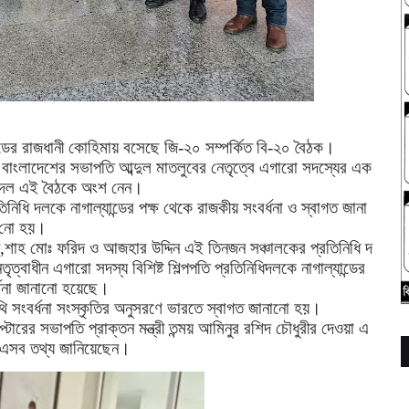
্ডের
রাজধানী
কোহিমায়
বসেছে
জি
-
২০
সম্পর্কিত
বি
-
২০
বৈঠক।
বাংলাদেশের
সভাপতি
আব্দুল
মাতলুবের
নেতৃত্বে
এগারো
সদস্যের
এক
দল
এই
বৈঠকে
অংশ
নেন।
তিনিধি
দলকে
নাগাল্যান্ডের
পক্ষ
থেকে
রাজকীয়
সংবর্ধনা
ও
স্বাগত
জানা
নো
হয়।
,
শাহ
মোঃ
ফরিদ
ও
আজহার
উদ্দিন
এই
তিনজন
সঞ্চালকের
প্রতিনিধি
দ
তৃত্বাধীন
এগারো
সদস্য
বিশিষ্ট
শিল্পপতি
প্রতিনিধিদলকে
নাগাল্যান্ডের
থনা
জানানো
হয়েছে।
থি
সংবর্ধনা
সংস্কৃতির
অনুসরণে
ভারতে
স্বাগত
জানানো
হয়।
প্টারের
সভাপতি
প্রাক্তন
মন্ত্রী
তন্ময়
আমিনুর
রশিদ
চৌধুরীর
দেওয়া
এ
এসব
তথ্য
জানিয়েছেন।