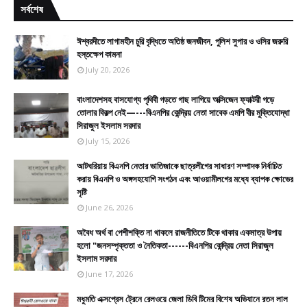
সর্বশেষ
ঈশ্বরদীতে লাগামহীন চুরি বৃদ্ধিতে অতিষ্ঠ জনজীবন, পুলিশ সুপার ও ওসির জরুরি
হস্তক্ষেপ কামনা
July 20, 2026
বাংলাদেশসহ বাসযোগ্য পৃথিবী গড়তে গাছ লাগিয়ে অক্সিজেন ফ্যাক্টরী গড়ে
তোলার বিকল্প নেই—---বিএনপির কেন্দ্রিয় নেতা সাবেক এমপি বীর মুক্তিযোদ্ধা
সিরাজুল ইসলাম সরদার
July 15, 2026
আটঘরিয়ায় বিএনপি নেতার ভাতিজাকে ছাত্রলীগের সাধারণ সম্পাদক নির্বাচিত
করায় বিএনপি ও অঙ্গসহযোগি সংগঠন এবং আওয়ামীলগের মধ্যে ব্যাপক ক্ষোভের
সৃষ্টি
June 26, 2026
​​অবৈধ অর্থ বা পেশীশক্তি না থাকলে রাজনীতিতে টিকে থাকার একমাত্র উপায়
হলো "জনসম্পৃক্ততা ও নৈতিকতা------বিএনপির কেন্দ্রিয় নেতা সিরাজুল
ইসলাম সরদার
June 17, 2026
মধুমতি এক্সপ্রেস ট্রেনে রেলওয়ে জেলা ডিবি টিমের বিশেষ অভিযানে রতন লাল