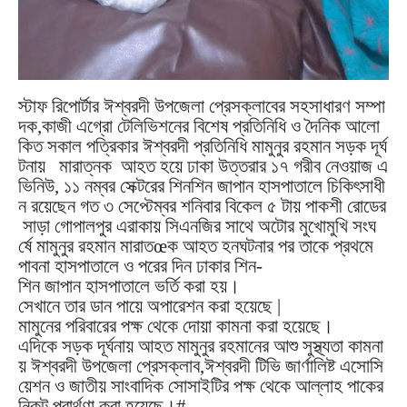
স্টাফ
রিপোর্টার
ঈশ্বরদী
উপজেলা
প্রেসক্লাবের
সহসাধারণ
সম্পা
দক
,
কাজী
এগ্রো
টেলিভিশনের
বিশেষ
প্রতিনিধি
ও
দৈনিক
আলো
কিত
সকাল
পত্রিকার
ঈশ্বরদী
প্রতিনিধি
মামুনুর
রহমান
সড়ক
দূর্ঘ
টনায়
মারাত্নক
আহত
হয়ে
ঢাকা
উত্তরার
১৭
গরীব
নেওয়াজ
এ
ভিনিউ
,
১১
নম্বর
সেক্টরের
শিন
শিন
জাপান
হাসপাতালে
চিকিৎসাধী
ন
রয়েছেন
গত
৩
সেপ্টেম্বর
শনিবার
বিকেল
৫
টায়
পাকশী
রোডের
সাড়া
গোপালপুর
এরাকায়
সিএনজির
সাথে
অটোর
মুখোমুখি
সংঘ
র্ষে
মামুনুর
রহমান
মারাত
œ
ক
আহত
হন
ঘটনার
পর
তাকে
প্রথমে
পাবনা
হাসপাতালে
ও
পরের
দিন
ঢাকার
শিন
-
শিন
জাপান
হাসপাতালে
ভর্তি
করা
হয়।
সেখানে
তার
ডান
পায়ে
অপারেশন
করা
হয়েছে |
মামুনের
পরিবারের
পক্ষ
থেকে
দোয়া
কামনা
করা
হয়েছে।
এদিকে
সড়ক
দূর্ঘনায়
আহত
মামুনুর
রহমানের
আশু
সুস্থ্যতা
কামনা
য়
ঈশ্বরদী
উপজেলা
প্রেসক্লাব
,
ঈশ্বরদী
টিভি
জার্ণালিষ্ট
এসোসি
য়েশন
ও
জাতীয়
সাংবাদিক
সোসাইটির
পক্ষ
থেকে
আল্লাহ
পাকের
নিকট
প্রার্থণা
করা
হয়েছে।
#