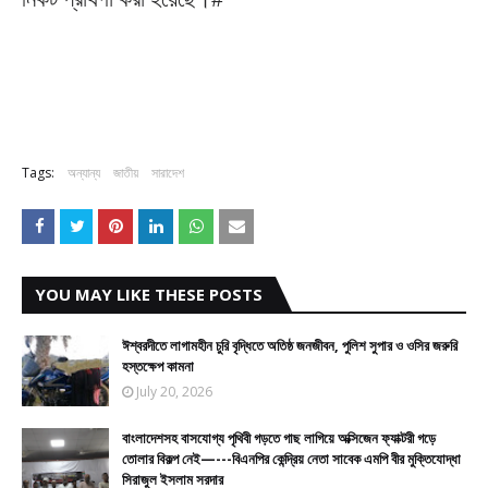
Tags:
অন্যান্য
জাতীয়
সারাদেশ
YOU MAY LIKE THESE POSTS
ঈশ্বরদীতে লাগামহীন চুরি বৃদ্ধিতে অতিষ্ঠ জনজীবন, পুলিশ সুপার ও ওসির জরুরি
হস্তক্ষেপ কামনা
July 20, 2026
বাংলাদেশসহ বাসযোগ্য পৃথিবী গড়তে গাছ লাগিয়ে অক্সিজেন ফ্যাক্টরী গড়ে
তোলার বিকল্প নেই—---বিএনপির কেন্দ্রিয় নেতা সাবেক এমপি বীর মুক্তিযোদ্ধা
সিরাজুল ইসলাম সরদার