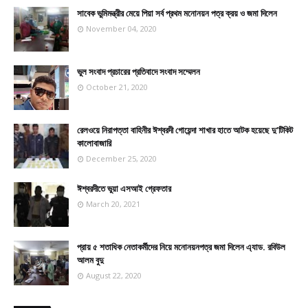
সাবেক ভুমিমন্ত্রীর মেয়ে পিয়া সর্ব প্রথম মনোনয়ন পত্র ক্রয় ও জমা দিলেন
November 04, 2020
ভুল সংবাদ প্রচারের প্রতিবাদে সংবাদ সম্মেলন
October 21, 2020
রেলওয়ে নিরাপত্তা বাহিনীর ঈশ্বরদী গোয়েন্দা শাখার হাতে আটক হয়েছে দু’টিকিট
কালোবাজারি
December 25, 2020
ঈশ্বরদীতে ভুয়া এসআই গ্রেফতার
March 20, 2021
প্রায় ৫ শতাধিক নেতাকর্মীদের নিয়ে মনোনয়নপত্র জমা দিলেন এ্যাড. রবিউল
আলম বুদু
August 22, 2020