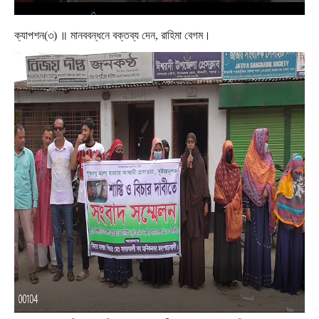
ক্যাপশন
(
৩
)
॥
মানববন্ধনে
বক্তব্য
দেন
,
রাহিমা
বেগম।