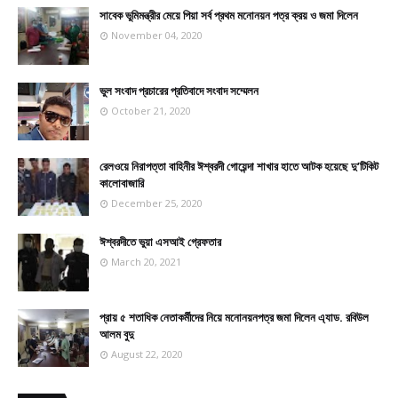
সাবেক ভুমিমন্ত্রীর মেয়ে পিয়া সর্ব প্রথম মনোনয়ন পত্র ক্রয় ও জমা দিলেন
November 04, 2020
ভুল সংবাদ প্রচারের প্রতিবাদে সংবাদ সম্মেলন
October 21, 2020
রেলওয়ে নিরাপত্তা বাহিনীর ঈশ্বরদী গোয়েন্দা শাখার হাতে আটক হয়েছে দু’টিকিট
কালোবাজারি
December 25, 2020
ঈশ্বরদীতে ভুয়া এসআই গ্রেফতার
March 20, 2021
প্রায় ৫ শতাধিক নেতাকর্মীদের নিয়ে মনোনয়নপত্র জমা দিলেন এ্যাড. রবিউল
আলম বুদু
August 22, 2020