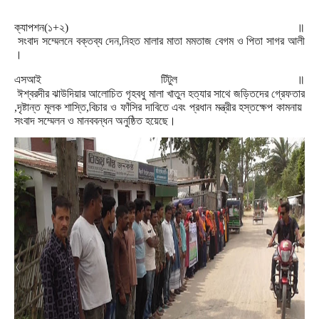
ক্যাপশন
(
১
+
২
)
॥
সংবাদ
সম্মেলনে
বক্তব্য
দেন
,
নিহত
মালার
মাতা
মমতাজ
বেগম
ও
পিতা
সাগর
আলী
।
এসআই টিটুল
॥
ঈশ্বরদীর
ঝাউদিয়ার
আলোচিত
গৃহবধু
মালা
খাতুন
হত্যার
সাথে
জড়িতদের
গ্রেফতার
,
দৃষ্টান্ত
মূলক
শাস্তি
,
বিচার
ও
ফাঁসির
দাবিতে
এবং
প্রধান
মন্ত্রীর
হস্তক্ষেপ
কামনায়
সংবাদ
সম্মেলন
ও
মানববন্ধন
অনুষ্ঠিত
হয়েছে।