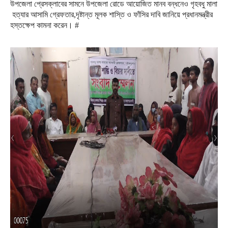
উপজেলা
প্রেসক্লাবের
সামনে
উপজেলা
রোডে
আয়োজিত
মানব
বন্ধনেও
গৃহবধু
মালা
হত্যার
আসামি
গ্রেফতার
,
দৃষ্টান্ত
মূলক
শাস্তি
ও
ফাঁসির
দাবি
জানিয়ে
প্রধানমন্ত্রীর
হস্তক্ষেপ
কামনা
করেন।
#