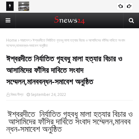
হস্তক্ষেপ
বাংলাদেশসহ বাসযোগ্য পৃথিবী গড়তে গাছ লাগিয়ে অক্সিজেন ফ্যাক্টরী গড়ে তোলার বিকল্প নেই
আটঘর
অন্যান্য
—---বিএনপির কেন্দ্রিয় নেতা সাবেক এমপি বীর মুক্তিযোদ্ধা সিরাজুল ইসলাম সরদার
অঙ্গ
Home
সারাদেশ
ঈশ্বরদীতে নির্যাতিত গৃহবধু মালা হত্যার বিচার ও আসামিদের ফাঁসির দাবিতে সংবাদ
সম্মেলন,মানববন্ধন-সমাবেশ অনুষ্ঠিত
ঈশ্বরদীতে নির্যাতিত গৃহবধু মালা হত্যার বিচার ও
আসামিদের ফাঁসির দাবিতে সংবাদ
সম্মেলন,মানববন্ধন-সমাবেশ অনুষ্ঠিত
বিজয় দীপ্ত
September 24, 2022
ঈশ্বরদীতে
নির্যাতিত
গৃহবধু
মালা
হত্যার
বিচার
ও
আসামিদের
ফাঁসির
দাবিতে
সংবাদ
সম্মেলন
,
মানবব
ন্ধন
-
সমাবেশ
অনুষ্ঠিত