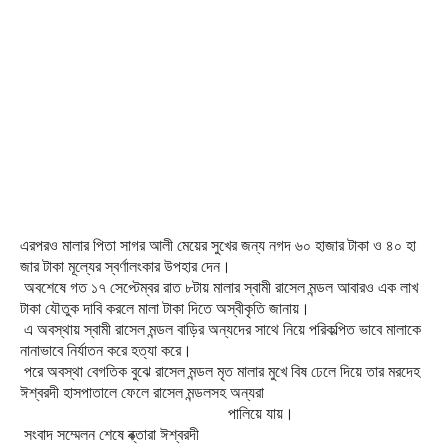
এরপরও
মালার
পিতা
সাগর
আলী
মেয়ের
সুখের
জন্য
নগদ
৬০
হাজার
টাকা
ও
৪০
হা
জার
টাকা
মূল্যের
স্বর্ণালংকার
উপহার
দেন।
অবশেষে
গত
১৭
সেপ্টেম্বর
রাত
৮টায়
মালার
স্বামী
রাসেল
মন্ডল
আবারও
এক
লাখ
টাকা
যৌতুক
দাবি
করলে
মালা
টাকা
দিতে
অস্বীকৃতি
জানায়।
এ
অবস্থায়
স্বামী
রাসেল
মন্ডল
বাড়ির
অন্যদের
সাথে
নিয়ে
পরিকল্পিত
ভাবে
মালাকে
নানাভাবে
নির্যাতন
করে
হত্যা
করে।
পরে
অবস্থা
বেগতিক
বুঝে
রাসেল
মন্ডল
মৃত
মালার
মুখে
বিষ
ঢেলে
দিয়ে
তার
মরদেহ
ঈশ্বরদী
হাসপাতালে
ফেলে
রাসেল
মন্ডলসহ
অন্যরা
পালিয়ে
যায়।
সংবাদ
সম্মেলন
শেষে
ব্ক্তারা
ঈশ্বরদী