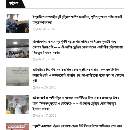
সর্বশেষ
ঈশ্বরদীতে লাগামহীন চুরি বৃদ্ধিতে অতিষ্ঠ জনজীবন, পুলিশ সুপার ও ওসির জরুরি
হস্তক্ষেপ কামনা
July 20, 2026
বাংলাদেশসহ বাসযোগ্য পৃথিবী গড়তে গাছ লাগিয়ে অক্সিজেন ফ্যাক্টরী গড়ে
তোলার বিকল্প নেই—---বিএনপির কেন্দ্রিয় নেতা সাবেক এমপি বীর মুক্তিযোদ্ধা
সিরাজুল ইসলাম সরদার
July 15, 2026
আটঘরিয়ায় বিএনপি নেতার ভাতিজাকে ছাত্রলীগের সাধারণ সম্পাদক নির্বাচিত
করায় বিএনপি ও অঙ্গসহযোগি সংগঠন এবং আওয়ামীলগের মধ্যে ব্যাপক ক্ষোভের
সৃষ্টি
June 26, 2026
​​অবৈধ অর্থ বা পেশীশক্তি না থাকলে রাজনীতিতে টিকে থাকার একমাত্র উপায়
হলো "জনসম্পৃক্ততা ও নৈতিকতা------বিএনপির কেন্দ্রিয় নেতা সিরাজুল
ইসলাম সরদার
June 17, 2026
মধুমতি এক্সপ্রেস ট্রেনে রেলওয়ে জেলা ডিবি টিমের বিশেষ অভিযানে রতন লাল