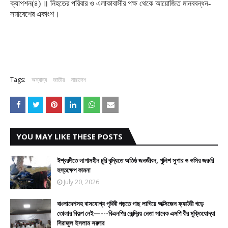
ক্যাপশন
(
৪
)
॥
নিহতের
পরিবার
ও
এলাকাবাসীর
পক্ষ
থেকে
আয়োজিত
মানববন্ধন
-
সমাবেশের
একাংশ।
Tags:
অন্যান্য
জাতীয়
সারাদেশ
YOU MAY LIKE THESE POSTS
ঈশ্বরদীতে লাগামহীন চুরি বৃদ্ধিতে অতিষ্ঠ জনজীবন, পুলিশ সুপার ও ওসির জরুরি
হস্তক্ষেপ কামনা
July 20, 2026
বাংলাদেশসহ বাসযোগ্য পৃথিবী গড়তে গাছ লাগিয়ে অক্সিজেন ফ্যাক্টরী গড়ে
তোলার বিকল্প নেই—---বিএনপির কেন্দ্রিয় নেতা সাবেক এমপি বীর মুক্তিযোদ্ধা
সিরাজুল ইসলাম সরদার