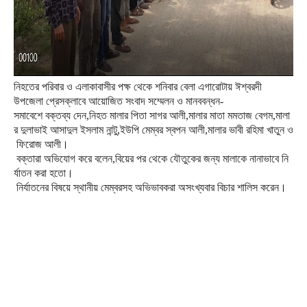
নিহতের
পরিবার
ও
এলাকাবাসীর
পক্ষ
থেকে
শনিবার
বেলা
এগারোটায়
ঈশ্বরদী
উপজেলা
প্রেসক্লাবে
আয়োজিত
সংবাদ
সম্মেলন
ও
মানববন্ধন
-
সমাবেশে
বক্তব্য
দেন
,
নিহত
মালার
পিতা
সাগর
আলী
,
মালার
মাতা
মমতাজ
বেগম
,
মালা
র
দুলাভাই
আসাদুল
ইসলাম
নান্টু
,
ইউপি
মেম্বর
স্বপন
আলী
,
মালার
ভাবী
রহিমা
খাতুন
ও
ফিরোজ
আলী।
বক্তারা
অভিযোগ
করে
বলেন
,
বিয়ের
পর
থেকে
যৌতুকের
জন্য
মালাকে
নানাভাবে
নি
র্যাতন
করা
হতো।
নির্যাতনের
বিষয়ে
স্থানীয়
মেম্বরসহ
অভিভাবকরা
অসংখ্যবার
বিচার
শালিস
করেন।