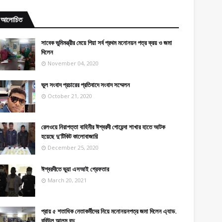
আলোচিত
সাবেক ভুমিমন্ত্রীর মেয়ে পিয়া সর্ব প্রথম মনোনয়ন পত্র ক্রয় ও জমা
দিলেন
November 04, 2020
ভুল সংবাদ প্রচারের প্রতিবাদে সংবাদ সম্মেলন
October 21, 2020
রেলওয়ে নিরাপত্তা বাহিনীর ঈশ্বরদী গোয়েন্দা শাখার হাতে আটক
হয়েছে দু’টিকিট কালোবাজারি
December 25, 2020
ঈশ্বরদীতে ভুয়া এসআই গ্রেফতার
March 20, 2021
প্রায় ৫ শতাধিক নেতাকর্মীদের নিয়ে মনোনয়নপত্র জমা দিলেন এ্যাড.
রবিউল আলম বুদু