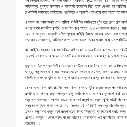
নিরলসভাবে রেলওয়ে সম্পদের যথাযথ নিরাপত্তা দিয়ে আসছে এই বাহিনীর সদস্
অফিসসমূহ, বুককৃত মালামাল ও জ্বালানী ইত্যাদির নিরাপত্তা দেওয়া এই বাহিনীর
বে-আইনী কার্যক্রম প্রতিরোধ, প্রতিহত ও আসামী গ্রেপ্তার করে আইনগত ব্যবস্থা 
এ অবস্থায় প্রধানমন্ত্রী শেখ হাসিনা বাহিনীটির কার্যক্রমে খুশি হয়ে রেলওয়ের য
ও “রেলওয়ে সম্পত্তি (অবৈধ দখল উদ্ধার) আইন, ২০১৬” প্রণয়ন করেন। এছাড়া ২
১৫২ নং অনুচ্ছেদ অনুযায়ী গঠিত শৃংখলা বাহিনী হিসাবে ঘোষনা করেন এবং সশস্ত্র
পরোয়ানায় গ্রেফতার, অধিক্ষেত্রসম্পন্ন আদালতে চালান দেওয়া ও মামলা প্রসিকি
এই বাহিনীর সদস্যগণকে সার্বক্ষনিক দায়িত্বরত থাকেন বিধায় কর্মস্থলের পার্শ
প্রয়শ:ই ডাকাতদলের আক্রমণের স্বীকার হয়ে মারাত্মকভাবে আহত হতে দেখা যায় 
সূত্রমতে, নিরাপত্তাবাহিনীর সমদস্যদের সঠিকভাবে দায়িত্ব পালন করতে গিয়ে গ
সদস্য, পঙ্গু হয়েছেন ২ জন, গুরুতর আহত হয়েছেন ৫১ জন, জখম হয়েছেন ১ জন
বাহিনীতে রেশন ও ঝুঁকি ভাতা চালূ না থাকায় সদস্যদের মধ্যে বর্তমানে চরম অসন্
২০১০ সাল থেকে এই বাহিনীর পক্ষ থেকে রেশন ও ঝুঁকি ভাতার জন্য প্রচেষ্টা চ
একটি ভাতা পাবার জন্য কার্যক্রম চালু রাখার বিষয়ে সে সময়ে সুপারিশ করা হয়
পত্রালাপ শুরু হয়। সর্বশেষ ২০১৯ সালে অর্থ মন্ত্রণালয় কর্তৃক ‘ঝুঁকি ভাতা’ প্রদ
অস্ত্রসহ দায়িত্ব পালন করতে হয়, সেজন্য এই বাহিনীটি অন্যান্য বাহিনীর ন্য
রেলপথ মন্ত্রণালয় কর্তৃক অর্থ মন্ত্রণালয়ের উক্ত সিদ্ধান্ত পূন:বিবেচনা করার জ
এরপরও অদ্যবধি কোন সফল পাওয়া যায়নি। এঅবস্থায় এই বাহিনীটির সকল স্তরের সদ
করেছেন। #