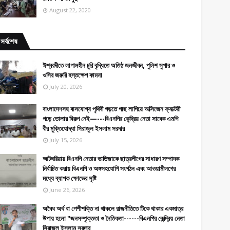
August 22, 2020
সর্বশেষ
ঈশ্বরদীতে লাগামহীন চুরি বৃদ্ধিতে অতিষ্ঠ জনজীবন, পুলিশ সুপার ও
ওসির জরুরি হস্তক্ষেপ কামনা
July 20, 2026
বাংলাদেশসহ বাসযোগ্য পৃথিবী গড়তে গাছ লাগিয়ে অক্সিজেন ফ্যাক্টরী
গড়ে তোলার বিকল্প নেই—---বিএনপির কেন্দ্রিয় নেতা সাবেক এমপি
বীর মুক্তিযোদ্ধা সিরাজুল ইসলাম সরদার
July 15, 2026
আটঘরিয়ায় বিএনপি নেতার ভাতিজাকে ছাত্রলীগের সাধারণ সম্পাদক
নির্বাচিত করায় বিএনপি ও অঙ্গসহযোগি সংগঠন এবং আওয়ামীলগের
মধ্যে ব্যাপক ক্ষোভের সৃষ্টি
June 26, 2026
​​অবৈধ অর্থ বা পেশীশক্তি না থাকলে রাজনীতিতে টিকে থাকার একমাত্র
উপায় হলো "জনসম্পৃক্ততা ও নৈতিকতা------বিএনপির কেন্দ্রিয় নেতা
সিরাজুল ইসলাম সরদার