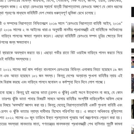
যরা। রেলওয়ের বিভিন্ন কারখানা, ডিপো, গোডাউন, সিক লাইন, জংশন, ইয়ার্ড, রেক/কোচ,
 প্রধান কাজ। এ ছাড়া রেলওয়ের স্বার্থে যাত্রী নিরাপত্তাসহ রেলওয়ে অঙ্গণে যে কোন ধরনের
গ্রহণের মাধ্যমে বাহিনীটি দেশ সেবায় গুরুত্বপূর্ণ ভূমিকা রেখে চলেছে।
াত্রী ও সম্পদের নিরাপত্তা নিশ্চিতকল্পে ২০১৬ সালে “রেলওয়ে নিরাপত্তা বাহিনী আইন, ২০১৬”
০১৬ সালের ২ নং আইনের ধারা-৪ অনুযায়ী মাননীয় প্রধানমন্ত্রী এই বাহিনীকে সংবিধানের
 দায়িত্ব পালনের ক্ষমতা প্রদান করেন। এছাড়া বাহিনীটি রেলওয়ে সম্পদ চুরির ক্ষেত্রে বিনা
উশনের জন্য ক্ষমতাবান।
্ববর্তী ব্যারাকে অবস্থান করতে হয়। এছাড়া গভীর রাতে বিট ওয়াইজ দায়িত্ব পালন করতে গিয়ে
এই বাহিনীর সদস্যদের।
ত ২০২২ সালের মার্চ মাস পর্যন্ত বাংলাদেশ রেলওয়ের বিভিন্ন এলাকায় নিহত হয়েছেন ১৯ জন
 এবং আহত হয়েছেন ১৮১ জন সদস্য। কিন্তু দেশের অন্যান্য শৃংখলা বাহিনীর ন্যায় এই
তোষ বিরাজ করছে এবং দায়িত্ব পালনে মনোবল ও কর্মস্পৃহা দিনে দিনে লোপ পাচ্ছে।
ালানো হচ্ছে। কিন্তু দুই ধরনের ভাতা (রেশন ও ঝুঁকি) একই সংগে উত্থাপন না করে, যে কোন
। তারপর ঝুঁকি ভাতা পাবার বিষয়টি সামনে আসায় বাহিনীর সংশ্লীষ্ট দায়িত্বশীল অফিস থেকে
ানের বিষয়ে ’অসম্মতি’ জ্ঞাপন করা হয়। কিন্তু যেহেতু নিরাপত্তাবাহিনী একটি শৃংখলা বাহিনী এবং
ায় রেশন ও ঝুঁকি ভাতার ন্যায্য দাবীদার হিসেবে পরিগণিত হয়। এ কারণে অধিকতর যুক্তিসহ
ন্য গত ২০২২ সালের ৩০ জুন তারিখে উক্ত প্রস্তাবনা পূনরায় অর্থ মন্ত্রণালয়ে প্রেরণ করা হয়।
স্যরা মানবতার মাতা, গণতন্ত্রের মানসকন্যা প্রধানমন্ত্রী শেখ হাসিনার সুদৃষ্টি কামনা