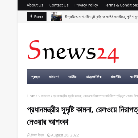
About Us
Contact Us
Privacy Policy
Terms & Condition
বাংলাদেশসহ বাসযোগ্য পৃথিবী গড়তে গাছ লাগিয়ে অক্সিজেন ফ
শিরোনাম
প্রচ্ছদ
সারাদেশ
জাতীয়
আন্তর্জাতিক
রাজনীতি
অর্থনী
Home
সারাদেশ
প্রধানমন্ত্রীর সুদৃষ্টি কামনা, রেলওয়ে নিরাপত্তা বাহিনীতে পূঞ্জিভূত ক্ষো
প্রধানমন্ত্রীর সুদৃষ্টি কামনা, রেলওয়ে নিরাপ
নেওয়ার আশংকা
বিজয় দীপ্ত
August 28, 2022