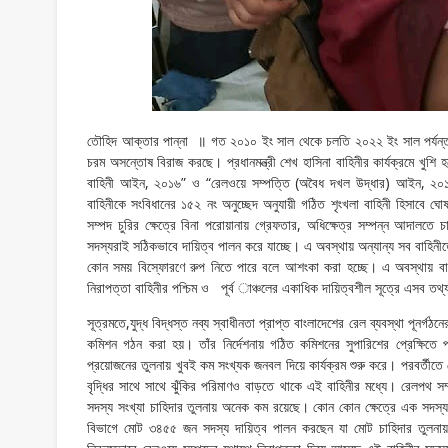
তৌহিদ আক্তার পান্না ॥ গত ২০১০ ইং সাল থেকে চলতি ২০২২ ইং সাল পর্যন্ত প
চরম অসন্তোষ বিরাজ করছে। প্রধানমন্ত্রী শেখ হাসিনা বাহিনীর কার্যক্রমে খুশি
বাহিনী আইন, ২০১৬” ও “রেলওয়ে সম্পত্তি (অবৈধ দখল উদ্ধার) আইন, ২০১৬
বাহিনীকে সংবিধানের ১৫২ নং অনুচ্ছেদ অনুযায়ী গঠিত শৃংখলা বাহিনী হিসাবে ঘ
সম্পদ চুরির ক্ষেত্রে বিনা পরোয়ানায় গ্রেফতার, অধিক্ষেত্র সম্পন্ন আদালতে 
সদস্যরাই সঠিকভাবে দায়িত্ব পালন করে যাচ্ছে। এ অবস্থায় অন্যান্য সব বাহিনীতে র
কোন সময় বিস্ফোরণে রুপ নিতে পারে বলে আশংকা করা হচ্ছে। এ অবস্থায় বাহিনীর
নিরাপত্তা বাহিনীর পশ্চিম ও পূর্ব াঞ্চলের একাধিক দায়িত্বশীল সূত্রে এসব তথ
সূত্রমতে,যুদ্ধ বিদ্ধস্ত নব্য স্বাধীনতা প্রাপ্ত বাংলাদেশের রেল ব্যবস্থা পূনর্গ
কমিশন গঠন করা হয়। তাঁর নির্দেশনায় গঠিত কমিশনের সুপারিশের প্রেক্ষিতে 
প্রয়োজনের তুলনায় খুবই কম সংখ্যক জনবল দিয়ে কার্যক্রম শুরু করে। পরবর্তীতে
বৃদ্ধির সাথে সাথে ঝুঁকির পরিমাণও বাড়তে থাকে এই বাহিনীর মধ্যে। রেলপথ সম্প
সদস্য সংখ্যা চাহিদার তুলনায় অনেক কম রয়েছে। কোন কোন ক্ষেত্রে এক সদস্যকে
বিভাগে মোট ৩৪৫৫ জন সদস্য দায়িত্ব পালন করছেন যা মোট চাহিদার তুলনায়