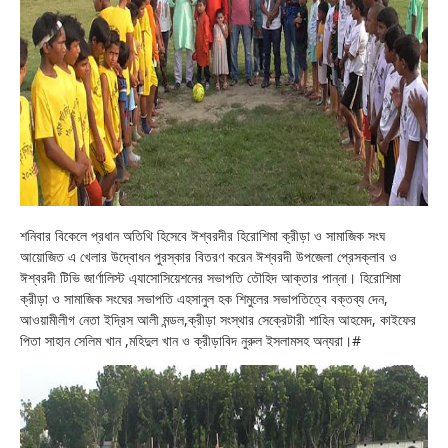
শনিবার বিকেলে প্রধান অতিথি হিসেবে ঈশ্বরদীর হিরোশিমা ক্রীড়া ও সামাজিক সংঘ
আয়োজিত এ খেলার উদ্বোধন পুরস্কার বিতরণ করেন ঈশ্বরদী উপজেলা প্রেসক্লাব ও
ঈশ্বরদী টিভি জার্ণালিস্ট এ্যাসোসিয়েশনের সভাপতি তৌহিদ আক্তার পান্না। হিরোশিমা
ক্রীড়া ও সামাজিক সংঘের সভাপতি এহসানুল হক শিমুলের সভাপতিত্বে বক্তব্য দেন,
আওয়ামীলীগ নেতা ইদ্রিস আলী মন্ডল,ক্রীড়া সংস্থার সেক্রেটারী শাহিন আহমেদ, কাইফের
পিতা সাহান সেলিম খান ,মহিদুল খান ও ক্রীড়াবিদ নুরুল ইসলামসহ অন্যরা।#