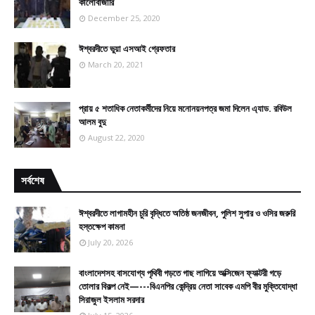
কালোবাজারি
December 25, 2020
ঈশ্বরদীতে ভুয়া এসআই গ্রেফতার
March 20, 2021
প্রায় ৫ শতাধিক নেতাকর্মীদের নিয়ে মনোনয়নপত্র জমা দিলেন এ্যাড. রবিউল
আলম বুদু
August 22, 2020
সর্বশেষ
ঈশ্বরদীতে লাগামহীন চুরি বৃদ্ধিতে অতিষ্ঠ জনজীবন, পুলিশ সুপার ও ওসির জরুরি
হস্তক্ষেপ কামনা
July 20, 2026
বাংলাদেশসহ বাসযোগ্য পৃথিবী গড়তে গাছ লাগিয়ে অক্সিজেন ফ্যাক্টরী গড়ে
তোলার বিকল্প নেই—---বিএনপির কেন্দ্রিয় নেতা সাবেক এমপি বীর মুক্তিযোদ্ধা
সিরাজুল ইসলাম সরদার