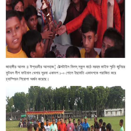
জাহাঙ্গীর আলম ॥ ঈশ্বরদীর আলহাজ¦ টেক্সটাইল মিলস্ স্কুল মাঠে মরহুম কাইফ স্মৃতি জুনিয়র
ফুটবল লীগ ফাইনাল খেলায় সুরমা একাদশ ১-০ গোলে ইছামতি একাদশকে পরাজিত করে
চ্যাম্পিয়ন শিরোপা অর্জন করেছে।