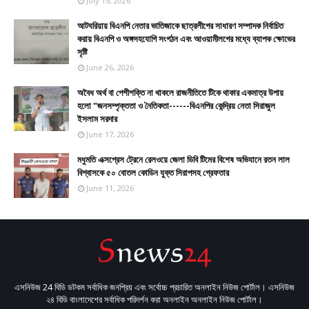
July 15, 2026
আটঘরিয়ায় বিএনপি নেতার ভাতিজাকে ছাত্রলীগের সাধারণ সম্পাদক নির্বাচিত
করায় বিএনপি ও অঙ্গসহযোগি সংগঠন এবং আওয়ামীলগের মধ্যে ব্যাপক ক্ষোভের
সৃষ্টি
June 26, 2026
​​অবৈধ অর্থ বা পেশীশক্তি না থাকলে রাজনীতিতে টিকে থাকার একমাত্র উপায়
হলো "জনসম্পৃক্ততা ও নৈতিকতা------বিএনপির কেন্দ্রিয় নেতা সিরাজুল
ইসলাম সরদার
June 17, 2026
মধুমতি এক্সপ্রেস ট্রেনে রেলওয়ে জেলা ডিবি টিমের বিশেষ অভিযানে রতন লাল
বিশ্বাসকে ৫০ বোতল কোডিন যুক্ত সিরাপসহ গ্রেফতার
June 11, 2026
এসনিউজ 24 বিডি ডটকম সর্বাধিক জনপ্রিয় এবং সর্বোচ্চ প্রচারিত অনলাইন নিউজ পোর্টাল। এসনিউজ
২৪ বিডি বাংলাদেশের সর্বাধিক পরিদর্শন করা অনলাইন অনলাইন নিউজ পোর্টাল।