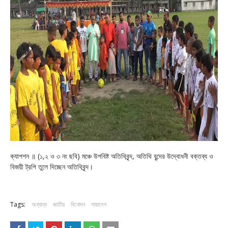
ক্যাপশন ॥ (১,২ ও ৩ নং ছবি) মঞ্চে উপবিষ্ট অতিথিবৃন্দ, অতিথি বৃন্দের উদ্বোধনী বক্তব্য ও
বিজয়ী ট্রপি তুলে দিচ্ছেন অতিথিবৃন্দ।
Tags:
অন্যান্য
জাতীয়
বিনোদন
সারাদেশ