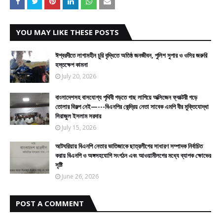
YOU MAY LIKE THESE POSTS
ঈশ্বরদীতে লাগামহীন চুরি বৃদ্ধিতে অতিষ্ঠ জনজীবন, পুলিশ সুপার ও ওসির জরুরি
হস্তক্ষেপ কামনা
July 20, 2026
বাংলাদেশসহ বাসযোগ্য পৃথিবী গড়তে গাছ লাগিয়ে অক্সিজেন ফ্যাক্টরী গড়ে
তোলার বিকল্প নেই—---বিএনপির কেন্দ্রিয় নেতা সাবেক এমপি বীর মুক্তিযোদ্ধা
সিরাজুল ইসলাম সরদার
July 15, 2026
আটঘরিয়ায় বিএনপি নেতার ভাতিজাকে ছাত্রলীগের সাধারণ সম্পাদক নির্বাচিত
করায় বিএনপি ও অঙ্গসহযোগি সংগঠন এবং আওয়ামীলগের মধ্যে ব্যাপক ক্ষোভের
সৃষ্টি
June 26, 2026
POST A COMMENT