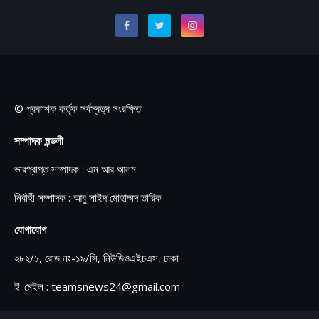
© প্রকাশক কর্তৃক সর্বস্বত্ব সংরক্ষিত
সম্পাদক মন্ডলী
ভারপ্রাপ্ত সম্পাদক : এম আর আলম
নির্বাহী সম্পাদক : আবু সাইদ মোহাম্মদ তারিক
যোগাযোগ
২৮২/১, রোড নং-১৯/সি, নিউডিওএইচএস, ঢাকা
ই-মেইল : teamsnews24@gmail.com