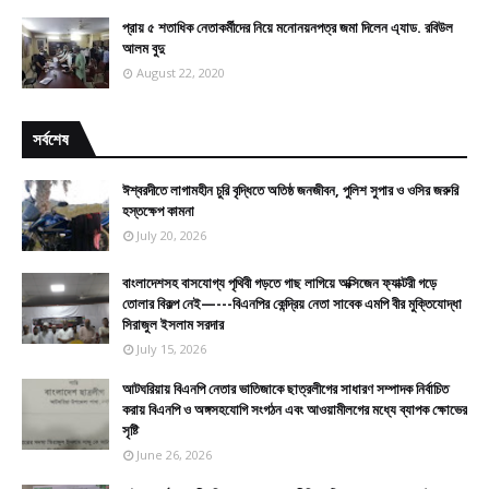
প্রায় ৫ শতাধিক নেতাকর্মীদের নিয়ে মনোনয়নপত্র জমা দিলেন এ্যাড. রবিউল
আলম বুদু
August 22, 2020
সর্বশেষ
ঈশ্বরদীতে লাগামহীন চুরি বৃদ্ধিতে অতিষ্ঠ জনজীবন, পুলিশ সুপার ও ওসির জরুরি
হস্তক্ষেপ কামনা
July 20, 2026
বাংলাদেশসহ বাসযোগ্য পৃথিবী গড়তে গাছ লাগিয়ে অক্সিজেন ফ্যাক্টরী গড়ে
তোলার বিকল্প নেই—---বিএনপির কেন্দ্রিয় নেতা সাবেক এমপি বীর মুক্তিযোদ্ধা
সিরাজুল ইসলাম সরদার
July 15, 2026
আটঘরিয়ায় বিএনপি নেতার ভাতিজাকে ছাত্রলীগের সাধারণ সম্পাদক নির্বাচিত
করায় বিএনপি ও অঙ্গসহযোগি সংগঠন এবং আওয়ামীলগের মধ্যে ব্যাপক ক্ষোভের
সৃষ্টি
June 26, 2026