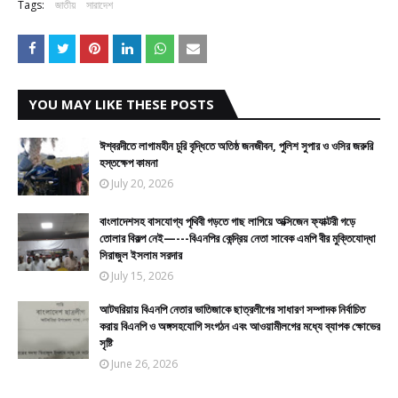
Tags:
জাতীয়
সারাদেশ
YOU MAY LIKE THESE POSTS
ঈশ্বরদীতে লাগামহীন চুরি বৃদ্ধিতে অতিষ্ঠ জনজীবন, পুলিশ সুপার ও ওসির জরুরি
হস্তক্ষেপ কামনা
July 20, 2026
বাংলাদেশসহ বাসযোগ্য পৃথিবী গড়তে গাছ লাগিয়ে অক্সিজেন ফ্যাক্টরী গড়ে
তোলার বিকল্প নেই—---বিএনপির কেন্দ্রিয় নেতা সাবেক এমপি বীর মুক্তিযোদ্ধা
সিরাজুল ইসলাম সরদার
July 15, 2026
আটঘরিয়ায় বিএনপি নেতার ভাতিজাকে ছাত্রলীগের সাধারণ সম্পাদক নির্বাচিত
করায় বিএনপি ও অঙ্গসহযোগি সংগঠন এবং আওয়ামীলগের মধ্যে ব্যাপক ক্ষোভের
সৃষ্টি
June 26, 2026