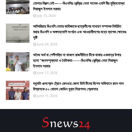
তোলার বিকল্প নেই—---বিএনপির কেন্দ্রিয় নেতা সাবেক এমপি বীর মুক্তিযোদ্ধা
সিরাজুল ইসলাম সরদার
July 15, 2026
আটঘরিয়ায় বিএনপি নেতার ভাতিজাকে ছাত্রলীগের সাধারণ সম্পাদক নির্বাচিত
করায় বিএনপি ও অঙ্গসহযোগি সংগঠন এবং আওয়ামীলগের মধ্যে ব্যাপক ক্ষোভের
সৃষ্টি
June 26, 2026
​​অবৈধ অর্থ বা পেশীশক্তি না থাকলে রাজনীতিতে টিকে থাকার একমাত্র উপায়
হলো "জনসম্পৃক্ততা ও নৈতিকতা------বিএনপির কেন্দ্রিয় নেতা সিরাজুল
ইসলাম সরদার
June 17, 2026
মধুমতি এক্সপ্রেস ট্রেনে রেলওয়ে জেলা ডিবি টিমের বিশেষ অভিযানে রতন লাল
বিশ্বাসকে ৫০ বোতল কোডিন যুক্ত সিরাপসহ গ্রেফতার
June 11, 2026