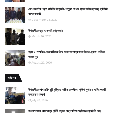
রেলওয়ে নিরাপত্তা বাহিনীর ঈশ্বরদী গোয়েন্দা শাখার হাতে আটক হয়েছে দু’টিকিট
কালোবাজারি
December 25, 2020
ঈশ্বরদীতে ভুয়া এসআই গ্রেফতার
March 20, 2021
প্রায় ৫ শতাধিক নেতাকর্মীদের নিয়ে মনোনয়নপত্র জমা দিলেন এ্যাড. রবিউল
আলম বুদু
August 22, 2020
সর্বশেষ
ঈশ্বরদীতে লাগামহীন চুরি বৃদ্ধিতে অতিষ্ঠ জনজীবন, পুলিশ সুপার ও ওসির জরুরি
হস্তক্ষেপ কামনা
July 20, 2026
বাংলাদেশসহ বাসযোগ্য পৃথিবী গড়তে গাছ লাগিয়ে অক্সিজেন ফ্যাক্টরী গড়ে