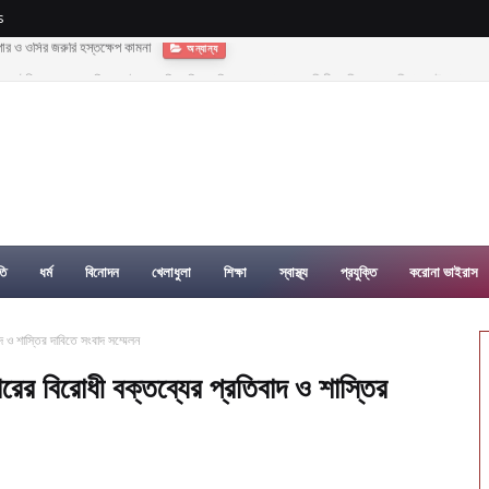
s
ুপার ও ওসির জরুরি হস্তক্ষেপ কামনা
অন্যান্য
্যাক্টরী গড়ে তোলার বিকল্প নেই—---বিএনপির কেন্দ্রিয় নেতা সাবেক এমপি বীর মুক্তিযোদ্ধা সিরাজুল ইসলাম সর
তি
ধর্ম
বিনোদন
খেলাধুলা
শিক্ষা
স্বাস্থ্য
প্রযুক্তি
করোনা ভাইরাস
দ ও শাস্তির দাবিতে সংবাদ সম্মেলন
রের বিরোধী বক্তব্যের প্রতিবাদ ও শাস্তির