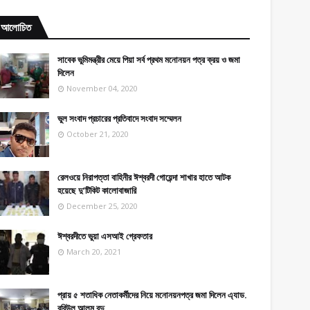
আলোচিত
সাবেক ভুমিমন্ত্রীর মেয়ে পিয়া সর্ব প্রথম মনোনয়ন পত্র ক্রয় ও জমা
দিলেন
November 04, 2020
ভুল সংবাদ প্রচারের প্রতিবাদে সংবাদ সম্মেলন
October 21, 2020
রেলওয়ে নিরাপত্তা বাহিনীর ঈশ্বরদী গোয়েন্দা শাখার হাতে আটক
হয়েছে দু’টিকিট কালোবাজারি
December 25, 2020
ঈশ্বরদীতে ভুয়া এসআই গ্রেফতার
March 20, 2021
প্রায় ৫ শতাধিক নেতাকর্মীদের নিয়ে মনোনয়নপত্র জমা দিলেন এ্যাড.
রবিউল আলম বুদু