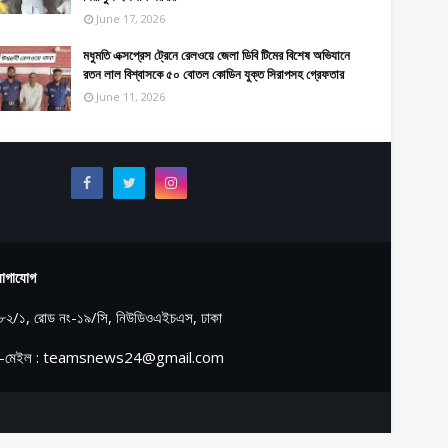
June 17, 2026
মধুমতি এক্সপ্রেস ট্রেনে রেলওয়ে জেলা ডিবি টিমের বিশেষ অভিযানে
রতন লাল বিশ্বাসকে ৫০ বোতল কোডিন যুক্ত সিরাপসহ গ্রেফতার
June 11, 2026
োগাযোগ
৮২/১, রোড নং-১৯/সি, নিউডিওএইচএস, ঢাকা
-মেইল : teamsnews24@gmail.com