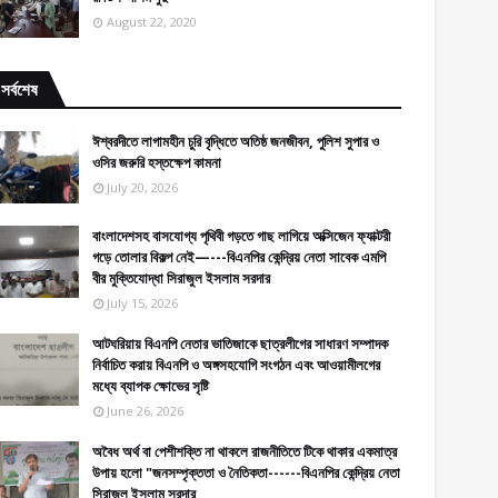
August 22, 2020
সর্বশেষ
ঈশ্বরদীতে লাগামহীন চুরি বৃদ্ধিতে অতিষ্ঠ জনজীবন, পুলিশ সুপার ও
ওসির জরুরি হস্তক্ষেপ কামনা
July 20, 2026
বাংলাদেশসহ বাসযোগ্য পৃথিবী গড়তে গাছ লাগিয়ে অক্সিজেন ফ্যাক্টরী
গড়ে তোলার বিকল্প নেই—---বিএনপির কেন্দ্রিয় নেতা সাবেক এমপি
বীর মুক্তিযোদ্ধা সিরাজুল ইসলাম সরদার
July 15, 2026
আটঘরিয়ায় বিএনপি নেতার ভাতিজাকে ছাত্রলীগের সাধারণ সম্পাদক
নির্বাচিত করায় বিএনপি ও অঙ্গসহযোগি সংগঠন এবং আওয়ামীলগের
মধ্যে ব্যাপক ক্ষোভের সৃষ্টি
June 26, 2026
​​অবৈধ অর্থ বা পেশীশক্তি না থাকলে রাজনীতিতে টিকে থাকার একমাত্র
উপায় হলো "জনসম্পৃক্ততা ও নৈতিকতা------বিএনপির কেন্দ্রিয় নেতা
সিরাজুল ইসলাম সরদার