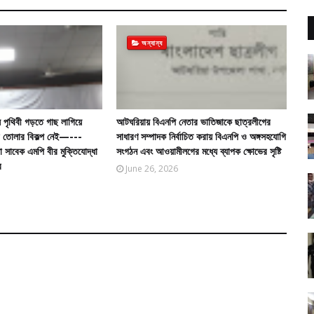
অন্যান্য
 পৃথিবী গড়তে গাছ লাগিয়ে
আটঘরিয়ায় বিএনপি নেতার ভাতিজাকে ছাত্রলীগের
গড়ে তোলার বিকল্প নেই—---
সাধারণ সম্পাদক নির্বাচিত করায় বিএনপি ও অঙ্গসহযোগি
তা সাবেক এমপি বীর মুক্তিযোদ্ধা
সংগঠন এবং আওয়ামীলগের মধ্যে ব্যাপক ক্ষোভের সৃষ্টি
র
June 26, 2026