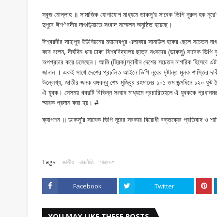
সবুজ মোল্লাহ ॥ সামাজিক যোগাযোগ মাধ্যমে ডাকসু'র সাবেক ভিপি নুরুল হক নূরে'র
দুপুরে ঈশ^রদীর দাশুড়িয়াতে সংবাদ সম্মেলন অনুষ্ঠিত হয়েছে।
ঈশ্বরদীর সাহাপুর ইউনিয়নের মহাদেবপুর এলাকার সানাউল হকের ছেলে সচেতন ন
করে বলেন, দীর্ঘদিন ধরে ঢাকা বিশ্ববিদ্যালয় ছাত্র সংসদের (ডাকসু) সাবেক ভিপি নু
অপপ্রচার করে চলেছেন। আমি (হিরক)স্বাধীন দেশের সচেতন নাগরিক হিসেবে এটা 
জানান । একই সাথে দেশের প্রচলিত আইনে ভিপি নূরের দৃষ্টান্ত মূলক শাস্তির 
উল্লেখ্য, জাতীর জনক বঙ্গবন্ধু শেখ মুজিবুর রহমানের ১০১ তম জন্মদিনে ১২০ ফু
ঐ যুবক। সেসময় খবরটি বিভিন্ন সংবাদ মাধ্যমে প্রচারিতহলে ঐ যুবককে প্রধানমন্ত্
স্মারক প্রদান করা হয়। #
ক্যাপশন ॥ ডাকসু'র সাবেক ভিপি নূরের সরকার বিরোধী বক্তব্যের প্রতিবাদ ও শা
Tags:
জাতীয়
রাজনীতি
সারাদেশ
Facebook
Twitter
YOU MAY LIKE THESE POSTS