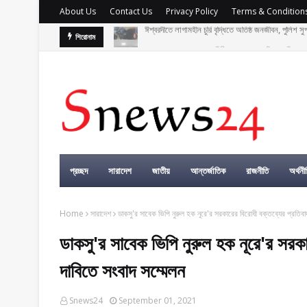
About Us
Contact Us
Privacy Policy
Terms & Condition
ঈশ্বরদীতে লাগামহীন চুরি বৃদ্ধিতে অতিষ্ঠ জনজীবন, পুলিশ স
বাংলাদেশসহ বাসযোগ্য পৃথিবী গড়তে গাছ লাগিয়ে অক্সিজেন ফ
শিরোনাম
প্রচ্ছদ
সারাদেশ
জাতীয়
আন্তর্জাতিক
রাজনীতি
অর্থনী
Home
সারাদেশ
ডাকসু'র সাবেক ভিপি নুরুল হক নূরে'র সরকারের বিরোধী বক্তব্যের প্রতিবা
ডাকসু'র সাবেক ভিপি নুরুল হক নূরে'র সরকা
দাবিতে সংবাদ সম্মেলন
Snews24
September 01, 2021