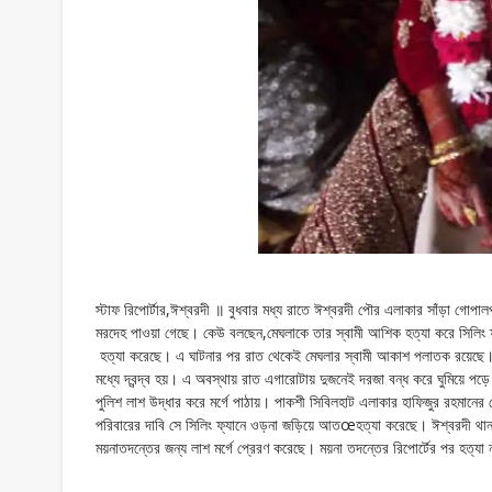
স্টাফ রিপোর্টার,ঈশ্বরদী ॥ বুধবার মধ্য রাতে ঈশ্বরদী পৌর এলাকার সাঁড়া গো
মরদেহ পাওয়া গেছে। কেউ বলছেন,মেঘলাকে তার স্বামী আশিক হত্যা করে সিলিং ফ
হত্যা করেছে। এ ঘাটনার পর রাত থেকেই মেঘলার স্বামী আকাশ পলাতক রয়েছে।
মধ্যে দ্বন্দ্ব হয়। এ অবস্থায় রাত এগারোটায় দুজনেই দরজা বন্ধ করে ঘুমিয়ে পড়
পুলিশ লাশ উদ্ধার করে মর্গে পাঠায়। পাকশী সিবিলহাট এলাকার হাফিজুর রহমান
পরিবারের দাবি সে সিলিং ফ্যানে ওড়না জড়িয়ে আতœহত্যা করেছে। ঈশ্বরদী থানার
ময়নাতদন্তের জন্য লাশ মর্গে প্রেরণ করেছে। ময়না তদন্তের রিপোর্টের পর হত্