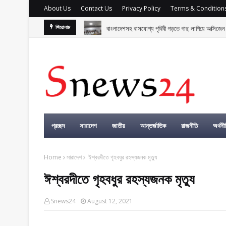
About Us
Contact Us
Privacy Policy
Terms & Condition
বাংলাদেশসহ বাসযোগ্য পৃথিবী গড়তে গাছ লাগিয়ে অক্সিজেন ফ
শিরোনাম
প্রচ্ছদ
সারাদেশ
জাতীয়
আন্তর্জাতিক
রাজনীতি
অর্থনী
Home
সারাদেশ
ঈশ্বরদীতে গৃহবধুর রহস্যজনক মৃত্যু
ঈশ্বরদীতে গৃহবধুর রহস্যজনক মৃত্যু
Snews24
August 12, 2021