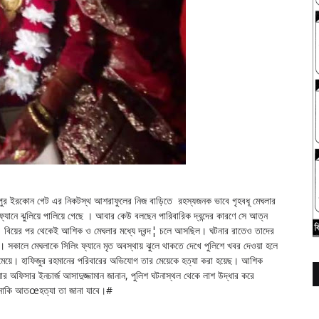
পালপুর ইরকোন গেট এর নিকটস্থ আশরাফুলের নিজ বাড়িতে রহস্যজনক ভাবে গৃহবধূ মেঘলার
্যানে ঝুলিয়ে পালিয়ে গেছে । আবার কেউ বলছেন পারিবারিক দ্বন্দের কারণে সে আত্ন
 বিয়ের পর থেকেই আশিক ও মেঘলার মধ্যে দ্বন্দ¦ চলে আসছিল। ঘটনার রাতেও তাদের
ে। সকালে মেঘলাকে সিলিং ফ্যানে মৃত অবস্থায় ঝুলে থাকতে দেখে পুলিশে খবর দেওয়া হলে
ের মেয়ে। হাফিজুর রহমানের পরিবারের অভিযোগ তার মেয়েকে হত্যা করা হয়েছ। আশিক
 অফিসার ইনচার্জ আসাদুজ্জামান জানান, পুলিশ ঘটনাস্থল থেকে লাশ উদ্ধার করে
যা নাকি আতœহত্যা তা জানা যাবে।#