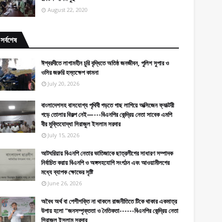
August 22, 2020
সর্বশেষ
ঈশ্বরদীতে লাগামহীন চুরি বৃদ্ধিতে অতিষ্ঠ জনজীবন, পুলিশ সুপার ও
ওসির জরুরি হস্তক্ষেপ কামনা
July 20, 2026
বাংলাদেশসহ বাসযোগ্য পৃথিবী গড়তে গাছ লাগিয়ে অক্সিজেন ফ্যাক্টরী
গড়ে তোলার বিকল্প নেই—---বিএনপির কেন্দ্রিয় নেতা সাবেক এমপি
বীর মুক্তিযোদ্ধা সিরাজুল ইসলাম সরদার
July 15, 2026
আটঘরিয়ায় বিএনপি নেতার ভাতিজাকে ছাত্রলীগের সাধারণ সম্পাদক
নির্বাচিত করায় বিএনপি ও অঙ্গসহযোগি সংগঠন এবং আওয়ামীলগের
মধ্যে ব্যাপক ক্ষোভের সৃষ্টি
June 26, 2026
​​অবৈধ অর্থ বা পেশীশক্তি না থাকলে রাজনীতিতে টিকে থাকার একমাত্র
উপায় হলো "জনসম্পৃক্ততা ও নৈতিকতা------বিএনপির কেন্দ্রিয় নেতা
সিরাজুল ইসলাম সরদার