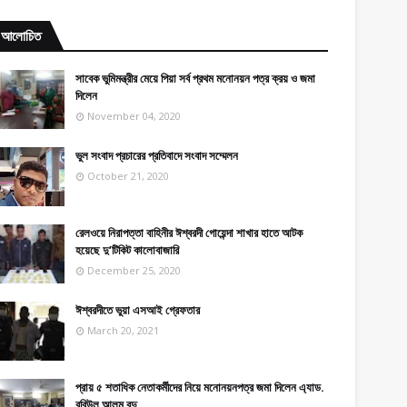
আলোচিত
সাবেক ভুমিমন্ত্রীর মেয়ে পিয়া সর্ব প্রথম মনোনয়ন পত্র ক্রয় ও জমা
দিলেন
November 04, 2020
ভুল সংবাদ প্রচারের প্রতিবাদে সংবাদ সম্মেলন
October 21, 2020
রেলওয়ে নিরাপত্তা বাহিনীর ঈশ্বরদী গোয়েন্দা শাখার হাতে আটক
হয়েছে দু’টিকিট কালোবাজারি
December 25, 2020
ঈশ্বরদীতে ভুয়া এসআই গ্রেফতার
March 20, 2021
প্রায় ৫ শতাধিক নেতাকর্মীদের নিয়ে মনোনয়নপত্র জমা দিলেন এ্যাড.
রবিউল আলম বুদু