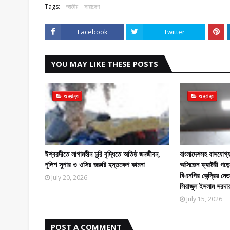
Tags:
জাতীয়
সারাদেশ
Facebook
Twitter
YOU MAY LIKE THESE POSTS
অন্যান্য
অন্যান্য
ঈশ্বরদীতে লাগামহীন চুরি বৃদ্ধিতে অতিষ্ঠ জনজীবন,
বাংলাদেশসহ বাসযোগ্য
পুলিশ সুপার ও ওসির জরুরি হস্তক্ষেপ কামনা
অক্সিজেন ফ্যাক্টরী 
বিএনপির কেন্দ্রিয় নে
July 20, 2026
সিরাজুল ইসলাম সরদা
July 15, 2026
POST A COMMENT