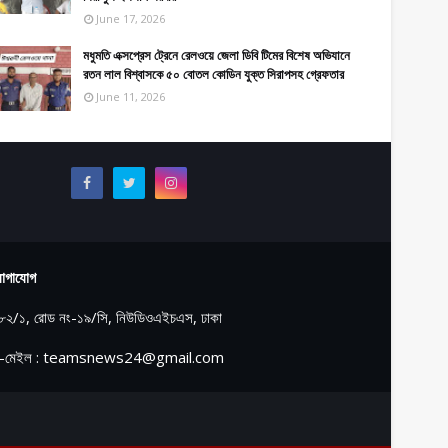
June 17, 2026
মধুমতি এক্সপ্রেস ট্রেনে রেলওয়ে জেলা ডিবি টিমের বিশেষ অভিযানে
রতন লাল বিশ্বাসকে ৫০ বোতল কোডিন যুক্ত সিরাপসহ গ্রেফতার
June 11, 2026
োগাযোগ
৮২/১, রোড নং-১৯/সি, নিউডিওএইচএস, ঢাকা
-মেইল : teamsnews24@gmail.com