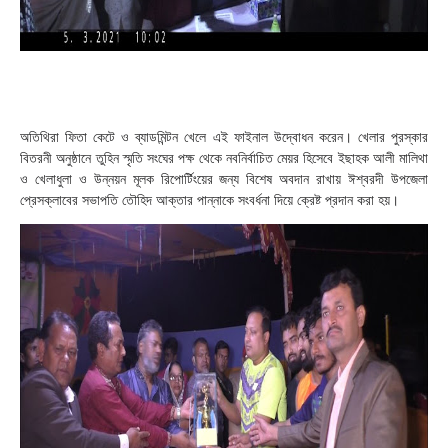
অতিথিরা ফিতা কেটে ও ব্যাডমিন্টন খেলে এই ফাইনাল উদ্বোধন করেন। খেলার পুরস্কার
বিতরনী অনুষ্ঠানে তুহিন স্মৃতি সংঘের পক্ষ থেকে নবনির্বাচিত মেয়র হিসেবে ইছাহক আলী মালিথা
ও খেলাধুলা ও উন্নয়ন মূলক রিপোর্টিংয়ের জন্য বিশেষ অবদান রাখায় ঈশ্বরদী উপজেলা
প্রেসক্লাবের সভাপতি তৌহিদ আক্তার পান্নাকে সংবর্ধনা দিয়ে ক্রেষ্ট প্রদান করা হয়।