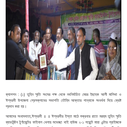
ক্যাপশন : (১) তুহিন স্মৃতি সংঘের পক্ষ থেকে নবনির্বাচিত মেয়র ইছাহক আলী মালিথা ও
ঈশ্বরদী উপজেলা প্রেসক্লাবের সভাপতি তৌহিদ আক্তার পান্নাকে সংবর্ধনা দিয়ে ক্রেষ্ট
প্রদান করা হয়।
আমাদের সংবাদদাতা,ঈশ্বরদী ॥ ॥ ঈশ্বরদীর ইস্তা মাঠে শুক্রবার রাতে মরহুম তুহিন স্মৃতি
ব্যাডমিন্টন টুর্ণামেন্টের ফাইনাল খেলায় শুভেচ্ছা থাই হাউজ ২-১ পয়েন্টে মায়া এন্টার প্রাইজকে