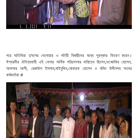
পরে অতিথিরা দু’দলের খেলোয়ার ও লটারী বিজয়ীদের মধ্যে পুরস্কার বিতরণ করেন।
ঈশ্বরদীর ঐতিহ্যবাহী এই খেলার সার্বিক পরিচালনার দায়িত্বে ছিলেন,ডা:জাকির হোসেন,
আফসার আলী, রেজাউল ইসলাম,মাইনুদ্দিন,মোবারক হোসেন ও মমিন উদ্দীনসহ সংঘের
কর্মকর্তারা #