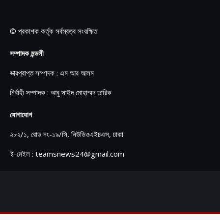
© প্রকাশক কর্তৃক সর্বস্বত্ব সংরক্ষিত
সম্পাদক মন্ডলী
ভারপ্রাপ্ত সম্পাদক : এম আর আলম
নির্বাহী সম্পাদক : আবু সাইদ মোহাম্মদ তারিক
যোগাযোগ
২৮২/১, রোড নং-১৯/সি, নিউডিওএইচএস, ঢাকা
ই-মেইল : teamsnews24@gmail.com