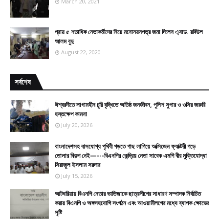
March 20, 2021
প্রায় ৫ শতাধিক নেতাকর্মীদের নিয়ে মনোনয়নপত্র জমা দিলেন এ্যাড. রবিউল
আলম বুদু
August 22, 2020
সর্বশেষ
ঈশ্বরদীতে লাগামহীন চুরি বৃদ্ধিতে অতিষ্ঠ জনজীবন, পুলিশ সুপার ও ওসির জরুরি
হস্তক্ষেপ কামনা
July 20, 2026
বাংলাদেশসহ বাসযোগ্য পৃথিবী গড়তে গাছ লাগিয়ে অক্সিজেন ফ্যাক্টরী গড়ে
তোলার বিকল্প নেই—---বিএনপির কেন্দ্রিয় নেতা সাবেক এমপি বীর মুক্তিযোদ্ধা
সিরাজুল ইসলাম সরদার
July 15, 2026
আটঘরিয়ায় বিএনপি নেতার ভাতিজাকে ছাত্রলীগের সাধারণ সম্পাদক নির্বাচিত
করায় বিএনপি ও অঙ্গসহযোগি সংগঠন এবং আওয়ামীলগের মধ্যে ব্যাপক ক্ষোভের
সৃষ্টি