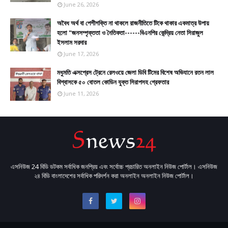
June 26, 2026
​​অবৈধ অর্থ বা পেশীশক্তি না থাকলে রাজনীতিতে টিকে থাকার একমাত্র উপায়
হলো "জনসম্পৃক্ততা ও নৈতিকতা------বিএনপির কেন্দ্রিয় নেতা সিরাজুল
ইসলাম সরদার
June 17, 2026
মধুমতি এক্সপ্রেস ট্রেনে রেলওয়ে জেলা ডিবি টিমের বিশেষ অভিযানে রতন লাল
বিশ্বাসকে ৫০ বোতল কোডিন যুক্ত সিরাপসহ গ্রেফতার
June 11, 2026
এসনিউজ 24 বিডি ডটকম সর্বাধিক জনপ্রিয় এবং সর্বোচ্চ প্রচারিত অনলাইন নিউজ পোর্টাল। এসনিউজ
২৪ বিডি বাংলাদেশের সর্বাধিক পরিদর্শন করা অনলাইন অনলাইন নিউজ পোর্টাল।