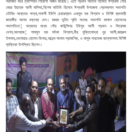
পরাজিত করে চ্যাম্পিয়ন শিরোপা অর্জন করেছে। এতে প্রধান অতিথি হিসেবে ঈশ্বরদী পৌর
মেয়র ইছাহক আলী মালিথা,বিশেষ অতিথি হিসেবে ঈশ্বরদী উপজেলা প্রেসক্লাব সভাপতি
তৌহিদ আক্তার পান্না,পাকশী ইউপি চেয়ারম্যান এনামুল হক বিশ্বাস ও বিশিষ্ট ব্যবসায়ী
জাহাঙ্গীর আলম বক্তব্য দেন। মরহুম তুহিন স্মৃতি সংঘের সভাপতি কামাল হোসেনের
সভাপতিতে¦ অন্যদের মধ্যে পৌর কাউন্সিলর ইউসুব আলী প্রধান ও ফিরোজা
বেগম,আলহাজ¦ শামসুল হক শুটকা বিশ্বাস,বীর মুক্তিযোদ্ধা নুর আলী,জহুরুল
ইসলাম,দেলোয়ার হোসেন ডিলার,আব্দুস সালাম প্রামাণিক, ও মাসুম পারভেজ কল্লোলসহ বিশিষ্ট
ব্যক্তিরা উপস্থিত ছিলেন।