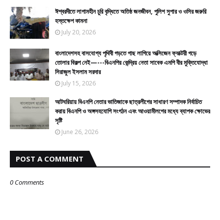
ঈশ্বরদীতে লাগামহীন চুরি বৃদ্ধিতে অতিষ্ঠ জনজীবন, পুলিশ সুপার ও ওসির জরুরি
হস্তক্ষেপ কামনা
July 20, 2026
বাংলাদেশসহ বাসযোগ্য পৃথিবী গড়তে গাছ লাগিয়ে অক্সিজেন ফ্যাক্টরী গড়ে
তোলার বিকল্প নেই—---বিএনপির কেন্দ্রিয় নেতা সাবেক এমপি বীর মুক্তিযোদ্ধা
সিরাজুল ইসলাম সরদার
July 15, 2026
আটঘরিয়ায় বিএনপি নেতার ভাতিজাকে ছাত্রলীগের সাধারণ সম্পাদক নির্বাচিত
করায় বিএনপি ও অঙ্গসহযোগি সংগঠন এবং আওয়ামীলগের মধ্যে ব্যাপক ক্ষোভের
সৃষ্টি
June 26, 2026
POST A COMMENT
0 Comments